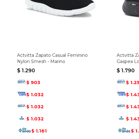
Actvitta Zapato Casual Feminino
Actvitta 
Nylon Smesh - Marino
Gaspea Lo
Negro-ne
$
1.290
$
1.790
903
1.2
$
$
1.032
1.4
$
$
1.032
1.4
$
$
1.032
1.4
$
$
1.161
1
$
$