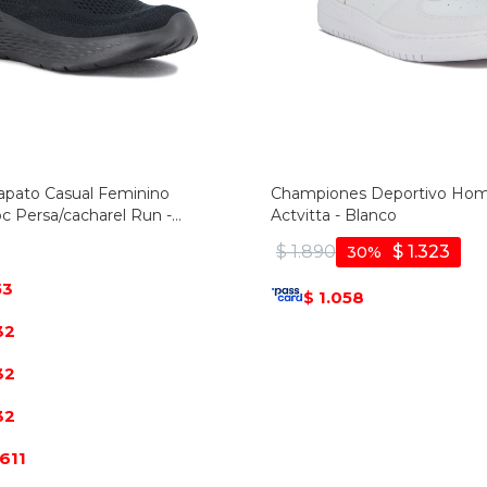
Zapato Casual Feminino
Championes Deportivo Ho
c Persa/cacharel Run -
Actvitta - Blanco
gro
$
1.890
$
1.323
30
53
1.058
$
32
32
32
.611