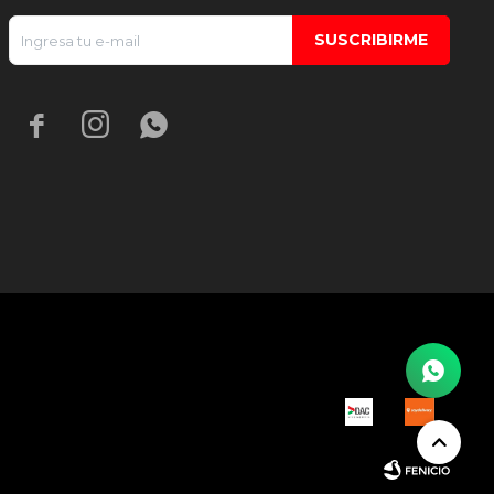
SUSCRIBIRME


