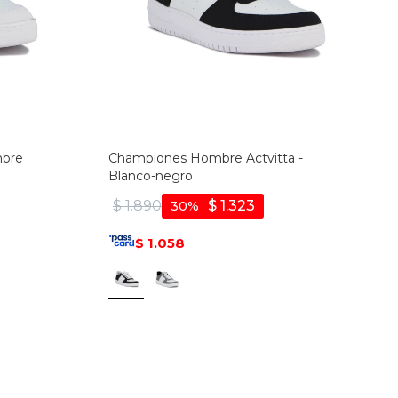
mbre
Championes Hombre Actvitta -
Blanco-negro
$
1.890
$
1.323
30
1.058
$