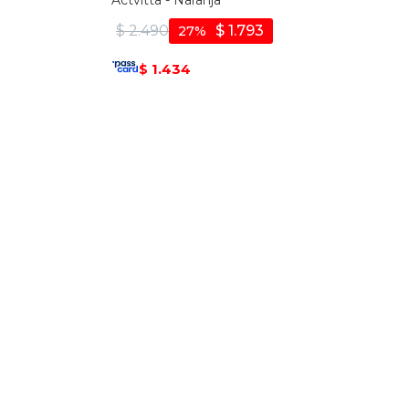
Actvitta - Naranja
$
2.490
$
1.793
27
1.434
$