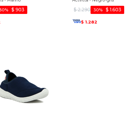
s - Marino
Actvitta - Negro-gris
$
903
$
2.290
$
1.603
30
30
2
1.282
$