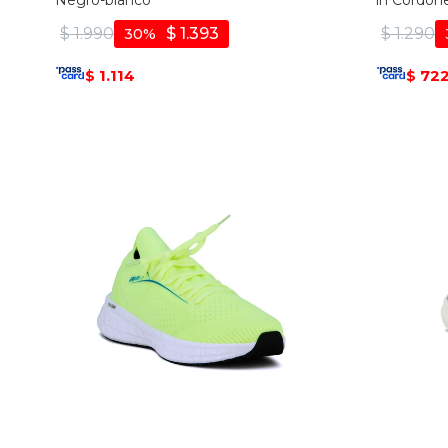
Negro-blanco
in Cordone
$
1.990
$
1.393
$
1.290
30
1.114
72
$
$