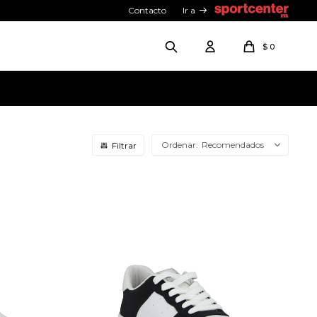
Contacto
Ir a
$
0
Recomendados