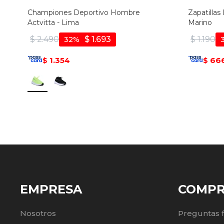
Championes Deportivo Hombre
Zapatillas
Actvitta - Lima
Marino
$
2.490
$
1.693
$
1.190
32
1.354
66
$
$
EMPRESA
COMP
Nosotros
Preguntas 