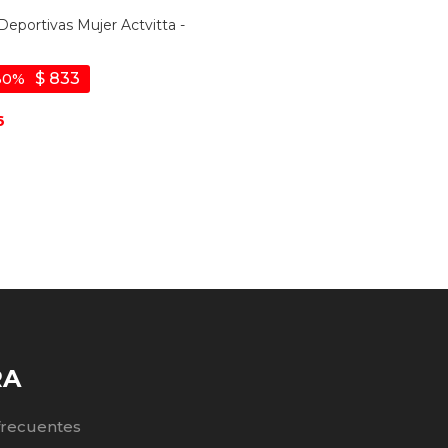
 Deportivas Mujer Actvitta -
$
833
30
6
RA
frecuentes