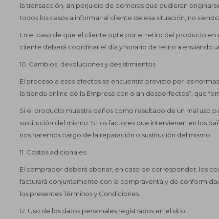
la transacción, sin perjuicio de demoras que pudieran originar
todos los casos a informar al cliente de esa situación, no siend
En el caso de que el cliente opte por el retiro del producto en
cliente deberá coordinar el día y horario de retiro a enviando
10. Cambios, devoluciones y desistimientos
El proceso a esos efectos se encuentra previsto por las norma
la tienda online de la Empresa con o sin desperfectos”, que fo
Si el producto muestra daños como resultado de un mal uso por
sustitución del mismo. Si los factores que intervienen en los 
nos haremos cargo de la reparación o sustitución del mismo.
11. Costos adicionales
El comprador deberá abonar, en caso de corresponder, los costo
facturará conjuntamente con la compraventa y de conformidad 
los presentes Términos y Condiciones.
12. Uso de los datos personales registrados en el sitio