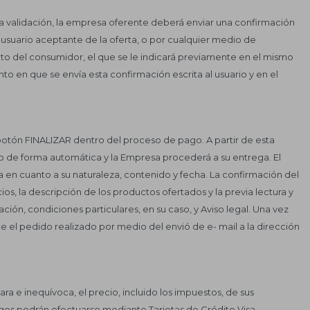
a validación, la empresa oferente deberá enviar una confirmación
l usuario aceptante de la oferta, o por cualquier medio de
o del consumidor, el que se le indicará previamente en el mismo
o en que se envía esta confirmación escrita al usuario y en el
l botón FINALIZAR dentro del proceso de pago. A partir de esta
do de forma automática y la Empresa procederá a su entrega. El
 en cuanto a su naturaleza, contenido y fecha. La confirmación del
os, la descripción de los productos ofertados y la previa lectura y
ón, condiciones particulares, en su caso, y Aviso legal. Una vez
te el pedido realizado por medio del envió de e- mail a la dirección
ra e inequívoca, el precio, incluido los impuestos, de sus
gos podrán efectuarse mediante Tarjetas de Crédito Visa,