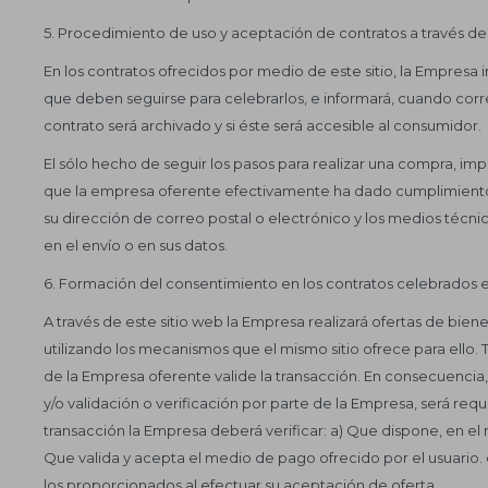
5. Procedimiento de uso y aceptación de contratos a través del 
En los contratos ofrecidos por medio de este sitio, la Empresa
que deben seguirse para celebrarlos, e informará, cuando corr
contrato será archivado y si éste será accesible al consumidor.
El sólo hecho de seguir los pasos para realizar una compra, im
que la empresa oferente efectivamente ha dado cumplimiento 
su dirección de correo postal o electrónico y los medios técnic
en el envío o en sus datos.
6. Formación del consentimiento en los contratos celebrados en
A través de este sitio web la Empresa realizará ofertas de biene
utilizando los mecanismos que el mismo sitio ofrece para ello.
de la Empresa oferente valide la transacción. En consecuencia,
y/o validación o verificación por parte de la Empresa, será requ
transacción la Empresa deberá verificar: a) Que dispone, en el
Que valida y acepta el medio de pago ofrecido por el usuario. c
los proporcionados al efectuar su aceptación de oferta.