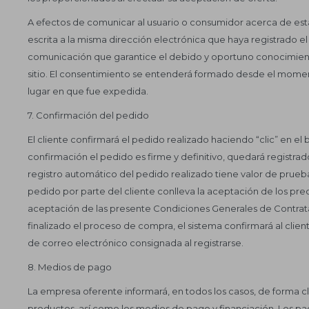
A efectos de comunicar al usuario o consumidor acerca de est
escrita a la misma dirección electrónica que haya registrado e
comunicación que garantice el debido y oportuno conocimient
sitio. El consentimiento se entenderá formado desde el moment
lugar en que fue expedida.
7. Confirmación del pedido
El cliente confirmará el pedido realizado haciendo “clic” en e
confirmación el pedido es firme y definitivo, quedará registra
registro automático del pedido realizado tiene valor de prueba
pedido por parte del cliente conlleva la aceptación de los preci
aceptación de las presente Condiciones Generales de Contrataci
finalizado el proceso de compra, el sistema confirmará al clien
de correo electrónico consignada al registrarse.
8. Medios de pago
La empresa oferente informará, en todos los casos, de forma cla
productos, así como los medios de pago y financiación. Los pa