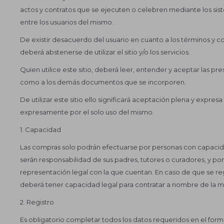
actos y contratos que se ejecuten o celebren mediante los si
entre los usuarios del mismo.
De existir desacuerdo del usuario en cuanto a los términos y co
deberá abstenerse de utilizar el sitio y/o los servicios.
Quien utilice este sitio, deberá leer, entender y aceptar las p
como a los demás documentos que se incorporen.
De utilizar este sitio ello significará aceptación plena y expre
expresamente por el solo uso del mismo.
1. Capacidad
Las compras solo podrán efectuarse por personas con capacidad
serán responsabilidad de sus padres, tutores o curadores, y por
representación legal con la que cuentan. En caso de que se reg
deberá tener capacidad legal para contratar a nombre de la mi
2. Registro
Es obligatorio completar todos los datos requeridos en el formul