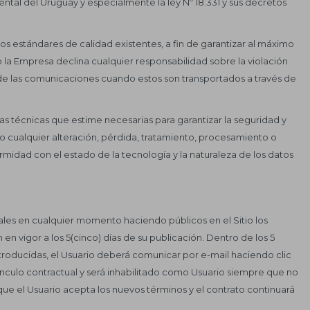
ntal del Uruguay y especialmente la ley Nº 18.331 y sus decretos
s estándares de calidad existentes, a fin de garantizar al máximo
o la Empresa declina cualquier responsabilidad sobre la violación
d de las comunicaciones cuando estos son transportados a través de
 técnicas que estime necesarias para garantizar la seguridad y
o cualquier alteración, pérdida, tratamiento, procesamiento o
rmidad con el estado de la tecnología y la naturaleza de los datos
les en cualquier momento haciendo públicos en el Sitio los
n vigor a los 5(cinco) días de su publicación. Dentro de los 5
introducidas, el Usuario deberá comunicar por e-mail haciendo clic
vínculo contractual y será inhabilitado como Usuario siempre que no
ue el Usuario acepta los nuevos términos y el contrato continuará