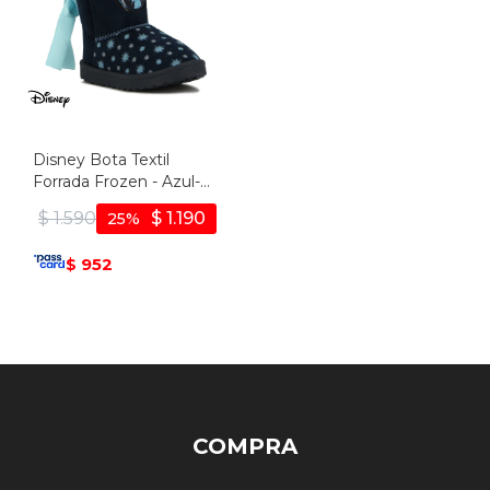
Disney Bota Textil
Forrada Frozen - Azul-
celeste
$
1.590
$
1.190
25
952
$
COMPRA