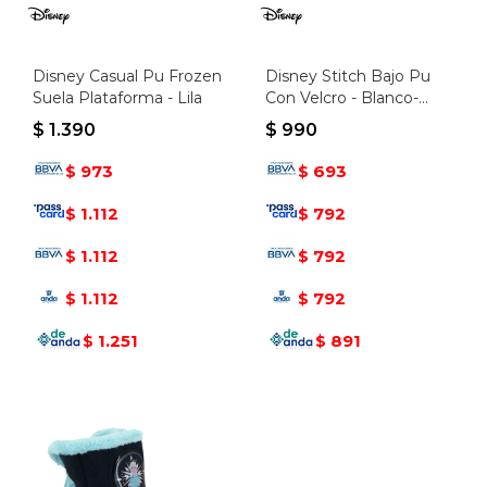
Disney Casual Pu Frozen
Disney Stitch Bajo Pu
Suela Plataforma - Lila
Con Velcro - Blanco-
rosado
$
1.390
$
990
973
693
$
$
1.112
792
$
$
1.112
792
$
$
1.112
792
$
$
1.251
891
$
$