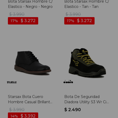
Bota Starsax Hombre C/
Bota Starsax Hombre C/
Elastico - Negro - Negro
Elastico - Tan - Tan
$
3.990
$
3.990
$
3.272
$
3.272
17
17
Starsax Bota Cuero
Bota De Seguridad
Hombre Casual Brillante
Diadora Utility S3 Wr Ci
Acordonada - Negro -
Src - Negro-gris
$
3.990
$
2.490
Negro
$
3.392
14