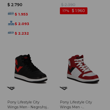
Claro
$
2.790
$
2.390
$
1.960
17
1.953
$
2.093
$
2.232
$
Pony Lifestyle City
Pony Lifestyle City
Wings Men - Negro/rojo
Wings Men -