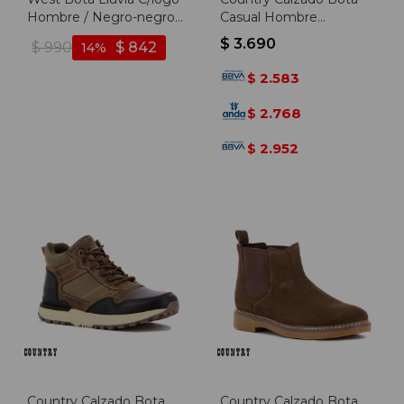
Hombre / Negro-negro -
Casual Hombre
Negro-negro
Acordonada - Cafe-
$
3.690
$
990
$
842
14
Negro - Cafe-negro
2.583
$
2.768
$
2.952
$
Country Calzado Bota
Country Calzado Bota