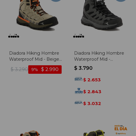
Diadora Hiking Hombre
Diadora Hiking Hombre
Waterproof Mid - Beige-
Waterproof Mid -
marron - Beige-marron
Negro/gris - Negro-gris
$
3.790
$
3.290
$
2.990
9
2.653
$
2.843
$
3.032
$