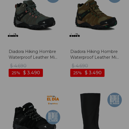
Diadora Hiking Hombre
Diadora Hiking Hombre
Waterproof Leather Mid
Waterproof Leather Mid
- Gris Oscuro - Gris
- Marron Claro - Marron
$
4.690
$
4.690
Oscuro
Claro
$
3.490
$
3.490
25
25