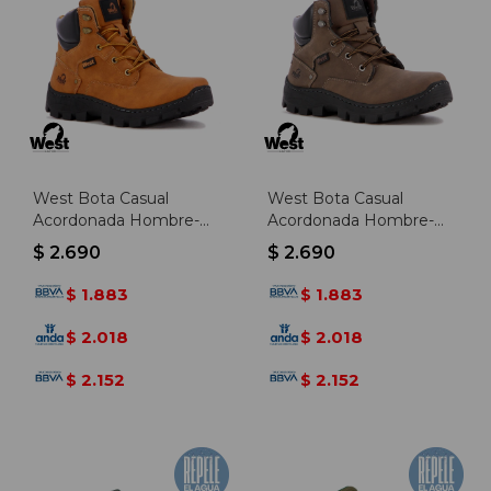
West Bota Casual
West Bota Casual
Acordonada Hombre-
Acordonada Hombre-
Camel - Camel
marron - Marron
$
2.690
$
2.690
1.883
1.883
$
$
2.018
2.018
$
$
2.152
2.152
$
$