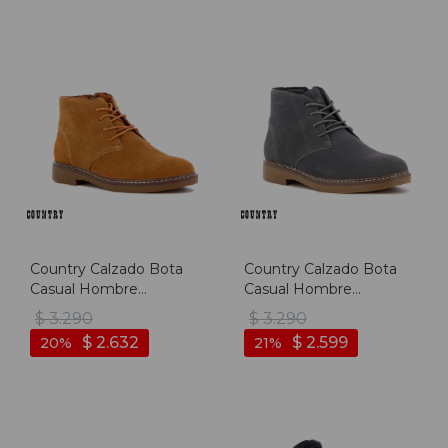
Country Calzado Bota
Country Calzado Bota
Casual Hombre
Casual Hombre
Acordonado - Camel -
Acordonado - Gris - Gris
$
3.290
$
3.290
Camel
$
2.632
$
2.599
20
21