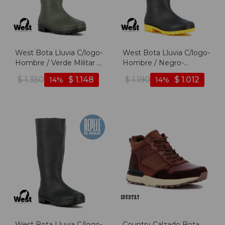
West Bota Lluvia C/logo-
West Bota Lluvia C/logo-
Hombre / Verde Militar -
Hombre / Negro-
Verde Militar
Amarillo - Negro-amarillo
$
1.350
$
1.148
$
1.190
$
1.012
14
14
West Bota Lluvia C/logo-
Country Calzado Bota