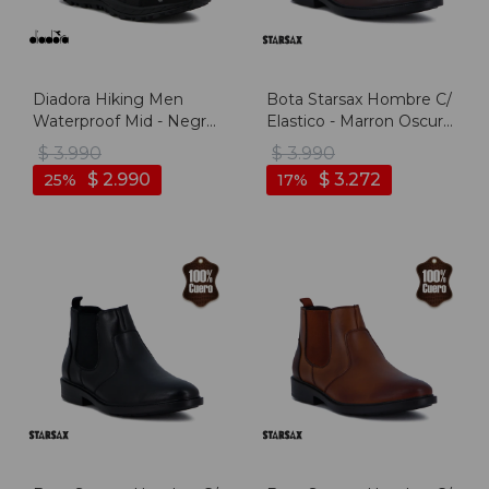
Diadora Hiking Men
Bota Starsax Hombre C/
Waterproof Mid - Negro
Elastico - Marron Oscuro
- Negro
- Marron Oscuro
$
3.990
$
3.990
$
2.990
$
3.272
25
17