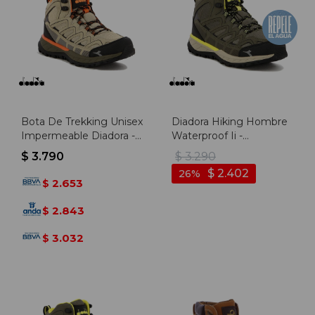
Bota De Trekking Unisex
Diadora Hiking Hombre
Impermeable Diadora -
Waterproof Ii -
Beige-marron
Verde/negro - Verde-
$
3.790
$
3.290
negro
$
2.402
26
2.653
$
2.843
$
3.032
$