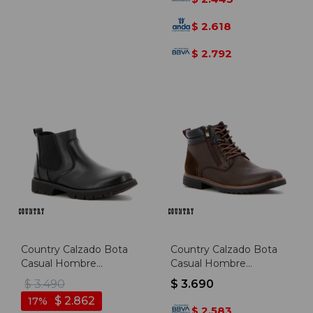
2.618
$
2.792
$
Country Calzado Bota
Country Calzado Bota
Casual Hombre
Casual Hombre
C/elastico - Negro -
Acordonado C/cierre -
$
3.490
$
3.690
Negro
Cafe - Cafe
$
2.862
17
2.583
$