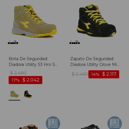
Bota De Seguridad
Zapato De Seguridad
Diadora Utility S3 Hro Src
Diadora Utility Glove Mid
- Gris Oscuro
- Negro
$
2.490
$
2.490
$
2.117
14
$
2.042
17