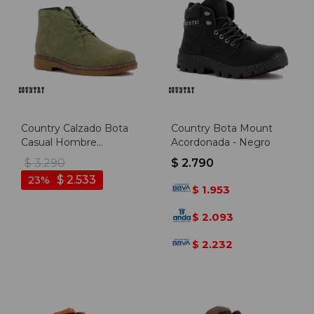
Country Calzado Bota
Country Bota Mount
Casual Hombre
Acordonada - Negro
Acordonado - Kaki - Kaki
$
3.290
$
2.790
$
2.533
23
1.953
$
2.093
$
2.232
$