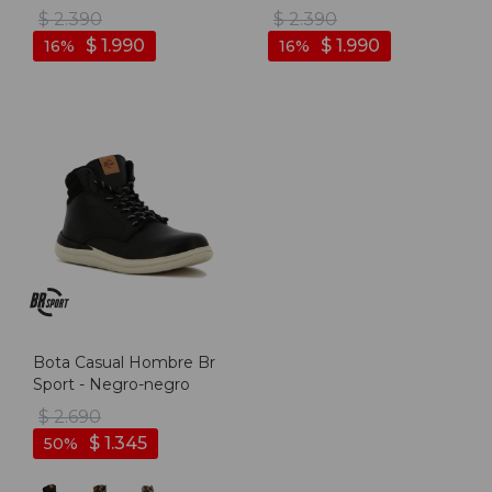
- Negro-rojo
Borgoña/blanco -
$
2.390
$
2.390
Borgoña-blanco
$
1.990
$
1.990
16
16
Bota Casual Hombre Br
Sport - Negro-negro
$
2.690
$
1.345
50