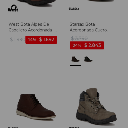
West Bota Alpes De
Starsax Bota
Caballero Acordonada -
Acordonada Cuero
Marron - Marron
Hombre - Marron
$
3.790
$
1.990
$
1.692
14
Oscuro
$
2.843
24