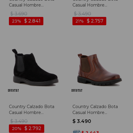
Casual Hombre
Casual Hombre
Acordonada - Kaki-
C/elastico - Marron -
$
3.690
$
3.490
Negro - Kaki-negro
Marron
$
2.841
$
2.757
23
21
Country Calzado Bota
Country Calzado Bota
Casual Hombre
Casual Hombre
C/elastico - Negro -
C/elastico - Cafe - Cafe
$
3.490
$
3.490
Negro
$
2.792
20
2.443
$