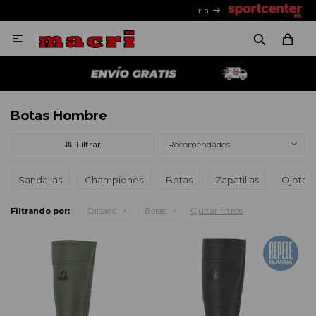
Ir a

Botas Hombre
Recomendados
Sandalias
Championes
Botas
Zapatillas
Ojotas
Quitar filtros
Filtrando por:
Calzado
Botas