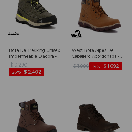
Bota De Trekking Unisex
West Bota Alpes De
Impermeable Diadora -
Caballero Acordonada -
Verde-negro
Camel - Camel
$
3.290
$
1.990
$
1.692
14
$
2.402
26