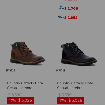
2.768
$
2.952
$
Country Calzado Bota
Country Calzado Bota
Casual Hombre
Casual Hombre
Acordonado C/cierre -
Acordonado C/cierre -
$
3.690
$
3.690
Marron - Marron
Negro - Negro
$
3.026
$
3.026
17
17