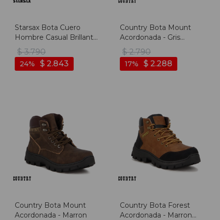
Starsax Bota Cuero
Country Bota Mount
Hombre Casual Brillante
Acordonada - Gris
Acordonada - Pinhao -
Oscuro
$
3.790
$
2.790
Pinhao
$
2.843
$
2.288
24
17
Country Bota Mount
Country Bota Forest
Acordonada - Marron
Acordonada - Marron