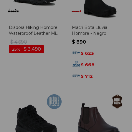
Diadora Hiking Hombre
Macri Bota Lluvia
Waterproof Leather Mid
Hombre - Negro
- Negro - Negro
$
4.690
$
890
$
3.490
25
623
$
668
$
712
$