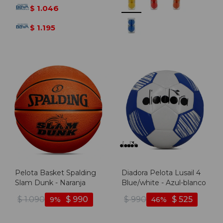
1.046
$
1.195
$
Pelota Basket Spalding
Diadora Pelota Lusail 4
Slam Dunk - Naranja
Blue/white - Azul-blanco
$
1.090
$
990
$
990
$
525
9
46