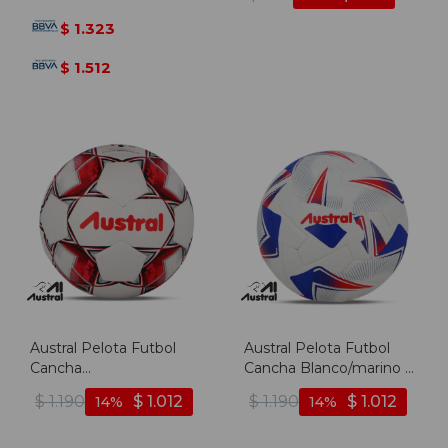
1.323
$
1.512
$
Austral Pelota Futbol
Austral Pelota Futbol
Cancha
Cancha Blanco/marino -
Blanco/rojo/negro -
Blanco-marino
$
1.190
$
1.012
$
1.190
$
1.012
14
14
Blanco-rojo