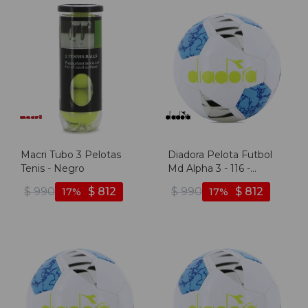
Macri Tubo 3 Pelotas
Diadora Pelota Futbol
Tenis - Negro
Md Alpha 3 - 116 -
Blanco-azul
$
990
$
812
$
990
$
812
17
17