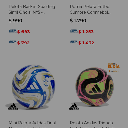
Pelota Basket Spalding
Puma Pelota Futbol
Simil Oficial N°5 -
Cumbre Conmebol
Naranja-negro
Libert.ball - Blanco-
$
990
$
1.790
multicolor
693
1.253
$
$
792
1.432
$
$
Mini Pelota Adidas Final
Pelota Adidas Trionda