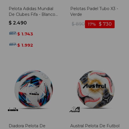
Pelota Adidas Mundial
Pelotas Padel Tubo X3 -
De Clubes Fifa - Blanco-
Verde
azul
$
2.490
$
890
$
730
17
1.743
$
1.992
$
Diadora Pelota De
Austral Pelota De Futbol