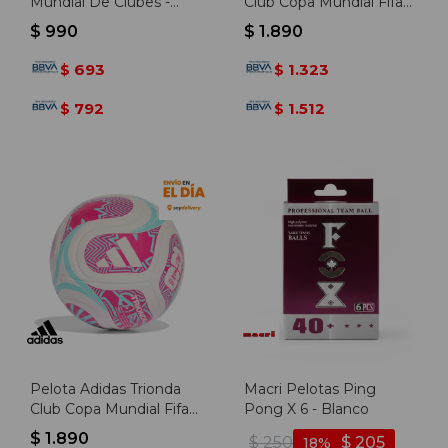
Mundial De Clubes -
Club Copa Mundial Fifa
Azul-dorado
26 - Negro-multicolor
$
990
$
1.890
693
1.323
$
$
792
1.512
$
$
Pelota Adidas Trionda
Macri Pelotas Ping
Club Copa Mundial Fifa
Pong X 6 - Blanco
26 - Blanco-rosado
$
1.890
$
250
$
205
18