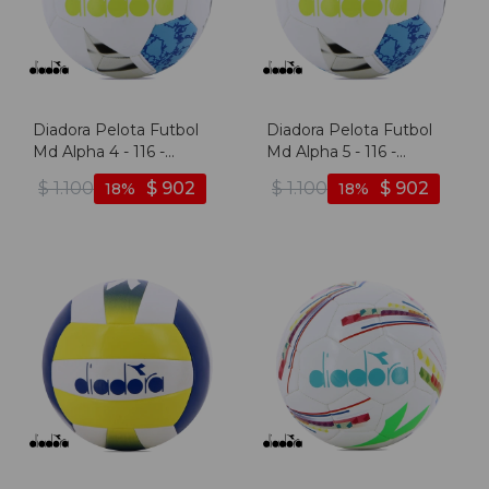
Diadora Pelota Futbol
Diadora Pelota Futbol
Md Alpha 4 - 116 -
Md Alpha 5 - 116 -
Blanco-azul
Blanco-azul
$
1.100
$
902
$
1.100
$
902
18
18