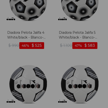
Diadora Pelota Jalifa 4
Diadora Pelota Jalifa 5
White/black - Blanco-
White/black - Blanco-
negro
negro
$
990
$
525
$
1.100
$
583
46
47