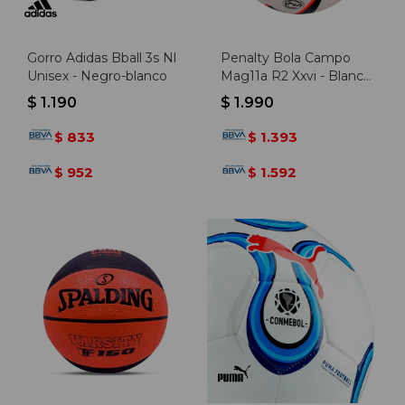
Gorro Adidas Bball 3s Nl
Penalty Bola Campo
Unisex - Negro-blanco
Mag11a R2 Xxvi - Blanco-
rojo
$
1.190
$
1.990
833
1.393
$
$
952
1.592
$
$