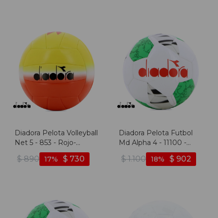
Diadora Pelota Volleyball
Diadora Pelota Futbol
Net 5 - 853 - Rojo-
Md Alpha 4 - 11100 -
amarillo
Blanco-verde
$
890
$
730
$
1.100
$
902
17
18