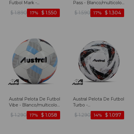
Futbol Mark -
Pass - Blanco/multicolor
Blanco/multicolor -
- Blanco-multicolor
$
1.890
$
1.550
$
1.590
$
1.304
17
17
Blanco-multicolor
Austral Pelota De Futbol
Austral Pelota De Futbol
Vibe - Blanco/multicolor
Turbo -
- Blanco-multicolor
Blanco/multicolor -
$
1.290
$
1.058
$
1.290
$
1.097
17
14
Blanco-multicolor