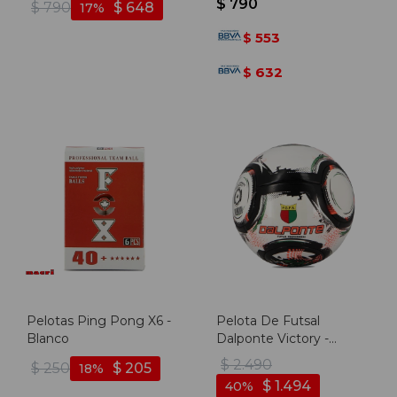
$
790
$
790
$
648
17
553
$
632
$
Pelotas Ping Pong X6 -
Pelota De Futsal
Blanco
Dalponte Victory -
Blanco-negro
$
2.490
$
250
$
205
18
$
1.494
40