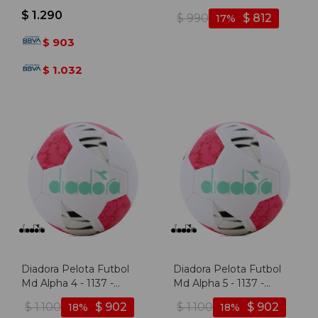
naranja
Blanco-fucsia
$
1.290
$
990
$
812
17
903
$
1.032
$
Diadora Pelota Futbol
Diadora Pelota Futbol
Md Alpha 4 - 1137 -
Md Alpha 5 - 1137 -
Blanco-fucsia
Blanco-fucsia
$
1.100
$
902
$
1.100
$
902
18
18