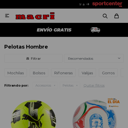
Ir a

Pelotas Hombre
Recomendados
Mochilas
Bolsos
Riñoneras
Valijas
Gorros
Le
Quitar filtros
Filtrando por:
Accesorios
Pelotas