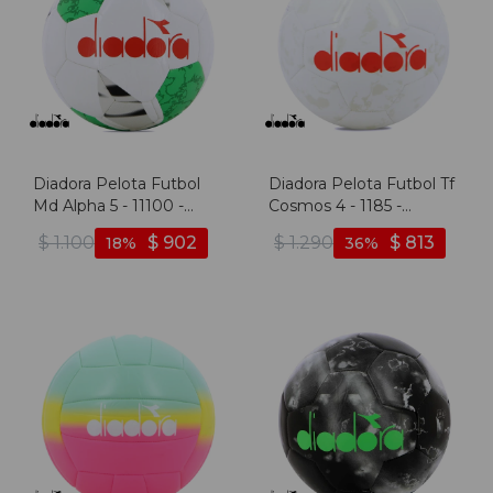
Diadora Pelota Futbol
Diadora Pelota Futbol Tf
Md Alpha 5 - 11100 -
Cosmos 4 - 1185 -
Blanco-verde
Blanco-rojo
$
1.100
$
902
$
1.290
$
813
18
36