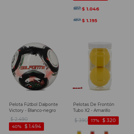
1.046
$
1.195
$
Pelota Fútbol Dalponte
Pelotas De Frontón
Victory - Blanco-negro
Tubo X2 - Amarillo
$
2.490
$
390
$
320
17
$
1.494
40