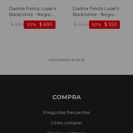
Diadora Pelota Lusail 4
Diadora Pelota Lusail 5
Black/white - Negro-
Black/white - Negro-
blanco
blanco
$
990
$
690
$
1.100
$
550
30
50
MOSTRANDO
52
DE
52
COMPRA
Preguntas frecuentes
Cómo comprar