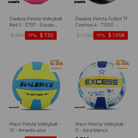
Diadora Pelota Volleyball
Diadora Pelota Futbol Tf
Net 5 - 3797 - Fucsia-
Cosmos 4 - 71100 -
turquesa
Negro-verde
$
890
$
730
$
1.290
$
1.058
17
17
Macri Pelota Volleyball -
Macri Pelota Volleyball -
10 - Amarillo-azul
11 - Azul-blanco