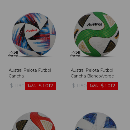
Austral Pelota Futbol
Austral Pelota Futbol
Cancha
Cancha Blanco/verde -
Blanco/celeste/naranja -
Blanco-verde
$
1.190
$
1.012
$
1.190
$
1.012
14
14
Blanco-celeste