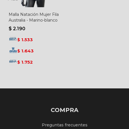
Malla Natación Mujer Fila
Australia - Marino-blanco
$
2.190
1.533
$
1.643
$
1.752
$
COMPRA
Preguntas frecuentes