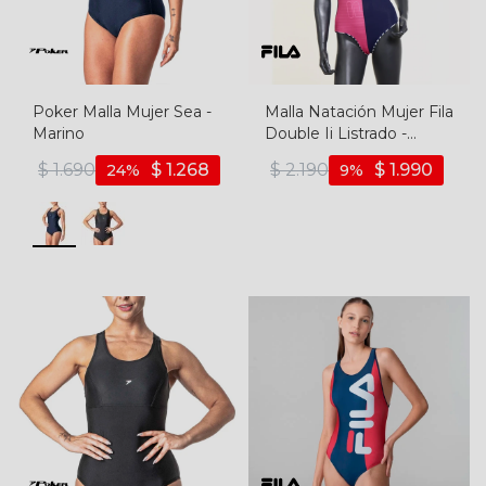
Poker Malla Mujer Sea -
Malla Natación Mujer Fila
Marino
Double Ii Listrado -
Marino-marino
$
1.690
$
1.268
$
2.190
$
1.990
24
9