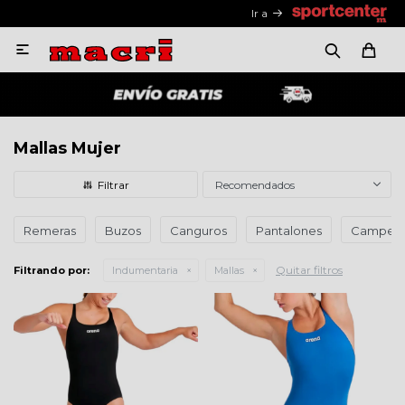
Ir a

Mallas Mujer
Recomendados
Remeras
Buzos
Canguros
Pantalones
Campera
Quitar filtros
Filtrando por:
Indumentaria
Mallas