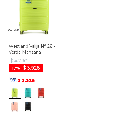
Westland Valija N° 28 -
Verde Manzana
$
4.790
$
3.928
17
3.328
$