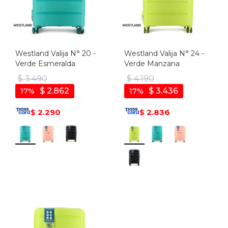
Westland Valija N° 20 -
Westland Valija N° 24 -
Verde Esmeralda
Verde Manzana
$
3.490
$
4.190
$
2.862
$
3.436
17
17
2.290
2.836
$
$