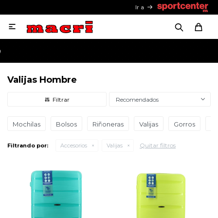
Ir a

Valijas Hombre
Recomendados
Mochilas
Bolsos
Riñoneras
Valijas
Gorros
Le
Quitar filtros
Filtrando por:
Accesorios
Valijas