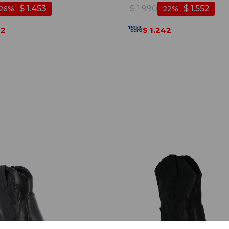
Negro
$
1.453
$
1.990
$
1.552
26
22
62
1.242
$