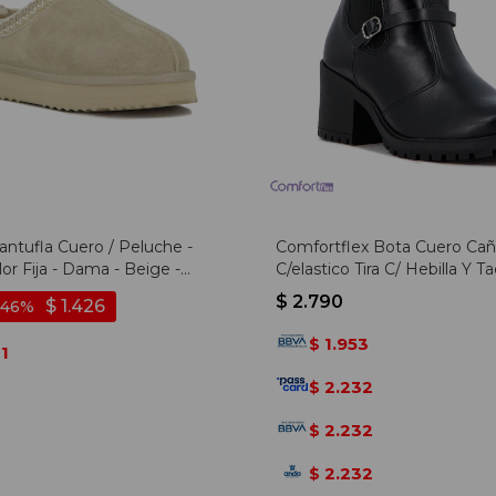
antufla Cuero / Peluche -
Comfortflex Bota Cuero Ca
lor Fija - Dama - Beige -
C/elastico Tira C/ Hebilla Y T
Cuadrado Bajo - Negro
$
2.790
$
1.426
46
1.953
$
41
2.232
$
2.232
$
2.232
$