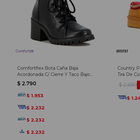
Comfortflex Bota Caña Baja
Country P
Acordonada C/ Cierre Y Taco Bajo
Tira De Co
Cuadrado - Negro
Camel
$
2.790
$
2.690
1.953
$
1.2
$
2.232
$
2.232
$
2.232
$