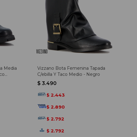
ña Media
Vizzano Bota Femenina Tapada
aco
C/ebilla Y Taco Medio - Negro
$
3.490
2.443
$
2.890
$
2.792
$
2.792
$