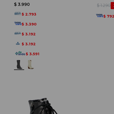
$
3.990
$
1.290
2.793
$
79
$
3.390
$
3.192
$
3.192
$
3.591
$