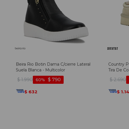
Beira Rio Botin Dama C/cierre Lateral
Country P
Suela Blanca - Multicolor
Tira De Co
Beige
$
1.990
$
790
$
2.690
60
632
1.1
$
$