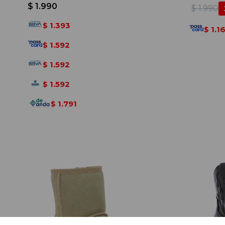
Camel
$
1.990
$
1.990
1.393
$
1.1
$
1.592
$
1.592
$
1.592
$
1.791
$