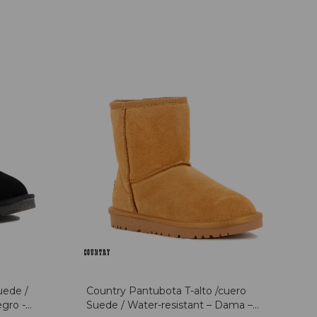
uede /
Country Pantubota T-alto /cuero
gro -
Suede / Water-resistant – Dama –