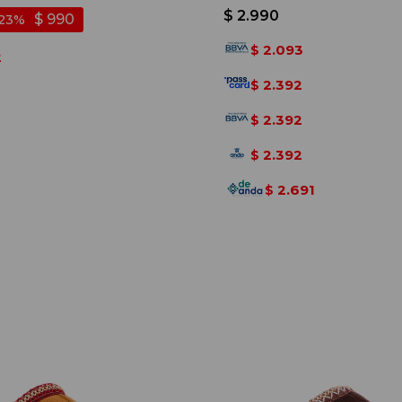
Negro-negro
$
2.990
$
990
23
2.093
$
2
2.392
$
2.392
$
2.392
$
2.691
$