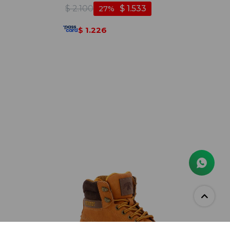
Camel - Camel
$
2.100
$
1.533
27
1.226
$