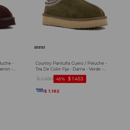
luche -
Country Pantufla Cuero / Peluche -
arron -
Tira De Color Fija - Dama - Verde -
Verde
$
2.690
$
1.453
45
1.162
$