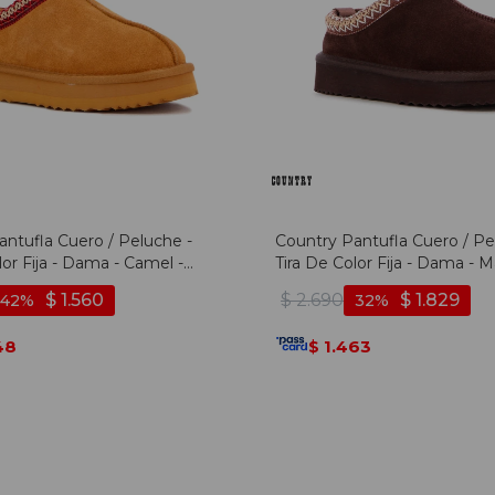
antufla Cuero / Peluche -
Country Pantufla Cuero / Pe
lor Fija - Dama - Camel -
Tira De Color Fija - Dama - M
Marron
$
1.560
$
2.690
$
1.829
42
32
48
1.463
$