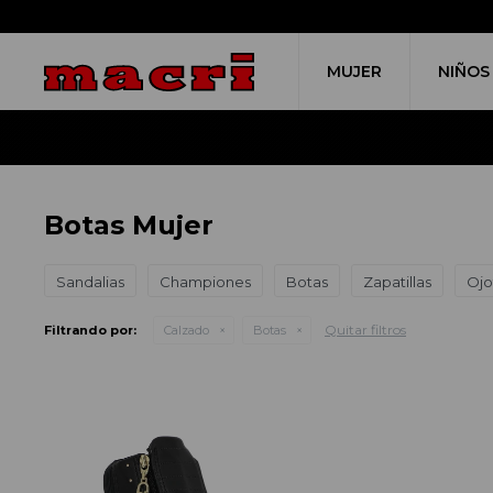
MUJER
NIÑOS
Botas Mujer
Sandalias
Championes
Botas
Zapatillas
Ojo
Quitar filtros
Filtrando por:
Calzado
Botas