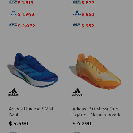
1.813
833
$
$
1.943
893
$
$
2.072
952
$
$
Adidas Duramo Sl2 M -
Adidas F50 Messi Club
Azul
Fg/mg - Naranja-dorado
$
4.490
$
4.290