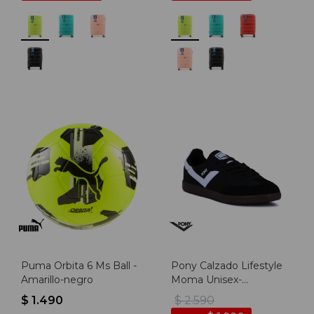
Puma Orbita 6 Ms Ball -
Pony Calzado Lifestyle
Amarillo-negro
Moma Unisex-
Negro/blanco - Negro-
$
1.490
$
2.590
blanco