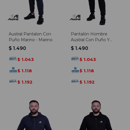
Austral Pantalon Con
Pantalón Hombre
Puño Marino - Marino
Austral Con Puño Y
Felpa - Negro
$
1.490
$
1.490
1.043
1.043
$
$
1.118
1.118
$
$
1.192
1.192
$
$