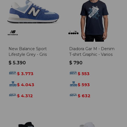
New Balance Sport
Diadora Gar M - Denim
Lifestyle Grey - Gris
T-shirt Graphic - Varios
$
5.390
$
790
3.773
553
$
$
4.043
593
$
$
4.312
632
$
$