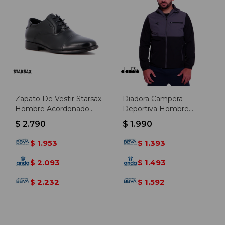
Zapato De Vestir Starsax
Diadora Campera
Hombre Acordonado
Deportiva Hombre
Negro - Negro
C/capucha - Gris-negro -
$
2.790
$
1.990
Gris-negro
1.953
1.393
$
$
2.093
1.493
$
$
2.232
1.592
$
$