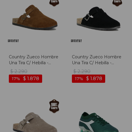
Country Zueco Hombre
Country Zueco Hombre
Una Tira C/ Hebilla -
Una Tira C/ Hebilla -
Marron - Marron
Negro - Negro
$
2.290
$
2.290
$
1.878
$
1.878
17
17