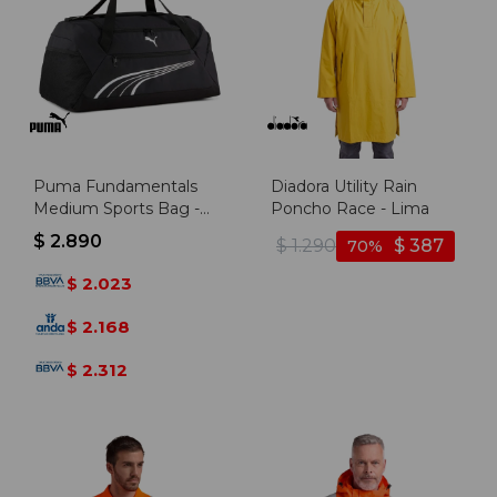
Puma Fundamentals
Diadora Utility Rain
Medium Sports Bag -
Poncho Race - Lima
Negro
$
2.890
$
1.290
$
387
70
2.023
$
2.168
$
2.312
$