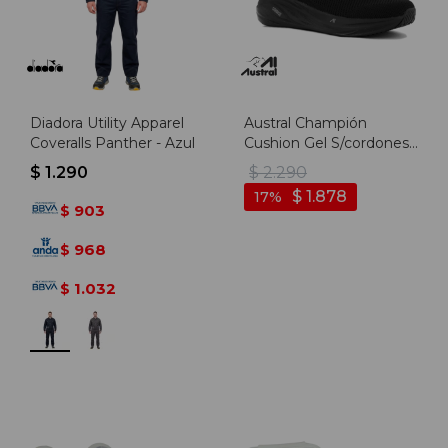
Diadora Utility Apparel
Austral Champión
Coveralls Panther - Azul
Cushion Gel S/cordones/
Hombre - Negro -
$
1.290
$
2.290
Negro
$
1.878
17
903
$
968
$
1.032
$