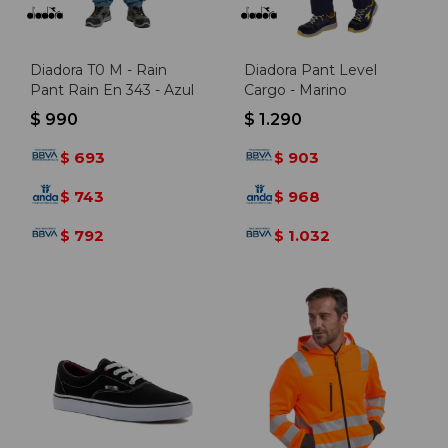
Diadora T0 M - Rain
Diadora Pant Level
Pant Rain En 343 - Azul
Cargo - Marino
$
990
$
1.290
693
903
$
$
743
968
$
$
792
1.032
$
$