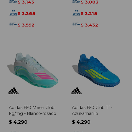
3.143
3.003
$
$
3.368
3.218
$
$
3.592
3.432
$
$
Adidas F50 Messi Club
Adidas F50 Club Tf -
Fg/mg - Blanco-rosado
Azul-amarillo
$
4.290
$
4.290