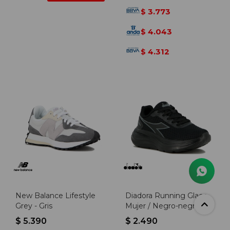
3.773
$
4.043
$
4.312
$
New Balance Lifestyle
Diadora Running Glace
Grey - Gris
Mujer / Negro-negro -
Negro-negro
$
5.390
$
2.490