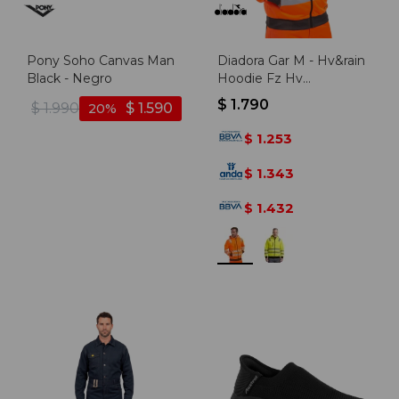
Pony Soho Canvas Man
Diadora Gar M - Hv&rain
Black - Negro
Hoodie Fz Hv
20471:2013 2 - Naranja
$
1.790
$
1.990
$
1.590
20
1.253
$
1.343
$
1.432
$