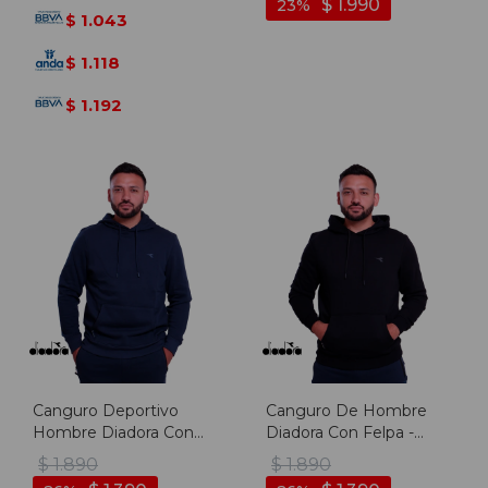
$
1.990
23
1.043
$
1.118
$
1.192
$
Canguro Deportivo
Canguro De Hombre
Hombre Diadora Con
Diadora Con Felpa -
Felpa - Marino
Negro
$
1.890
$
1.890