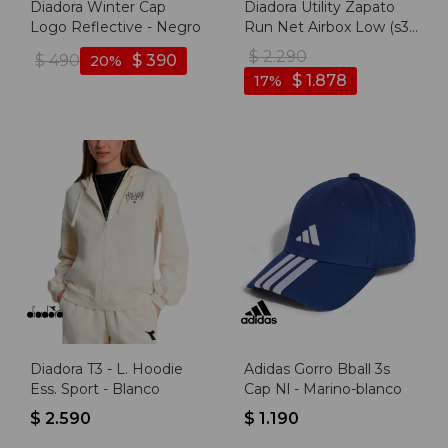
Diadora Winter Cap
Diadora Utility Zapato
Logo Reflective - Negro
Run Net Airbox Low (s3
Src) - Negro-negro
$
2.290
$
490
$
390
20
$
1.878
17
Diadora T3 - L. Hoodie
Adidas Gorro Bball 3s
Ess. Sport - Blanco
Cap Nl - Marino-blanco
$
2.590
$
1.190