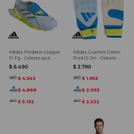
Adidas Predator League
Adidas Guantes Golero
Ft Fg - Celeste-azul
Pred Gl Trn - Celeste-
azul
$
6.490
$
2.790
4.543
1.953
$
$
4.868
2.093
$
$
5.192
2.232
$
$