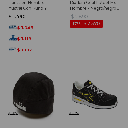
Pantalón Hombre
Diadora Goal Futbol Md
Austral Con Puño Y
Hombre - Negro/negro -
Felpa - Gris Melange
Negro-negro
$
1.490
$
2.890
$
2.370
17
1.043
$
1.118
$
1.192
$