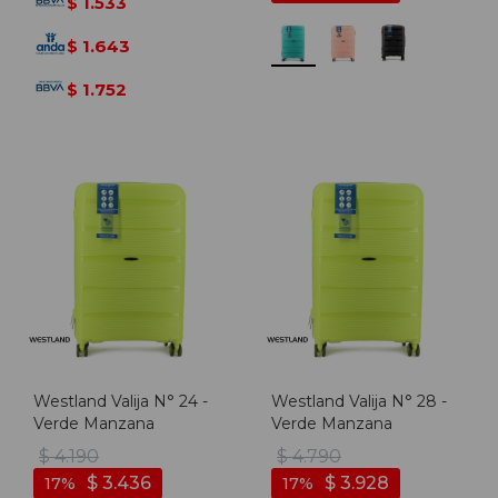
1.533
$
1.643
$
1.752
$
Westland Valija N° 24 -
Westland Valija N° 28 -
Verde Manzana
Verde Manzana
$
4.190
$
4.790
$
3.436
$
3.928
17
17