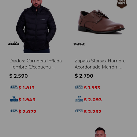
Diadora Campera Inflada
Zapato Starsax Hombre
Hombre C/capucha -
Acordonado Marrón -
Negro - Negro-negro
Marron
$
2.590
$
2.790
1.813
1.953
$
$
1.943
2.093
$
$
2.072
2.232
$
$