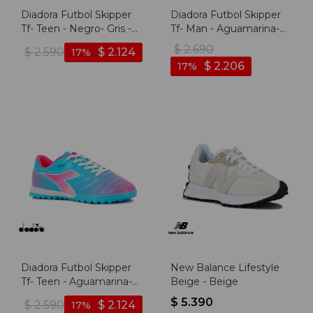
Diadora Futbol Skipper
Diadora Futbol Skipper
Tf- Teen - Negro- Gris -
Tf- Man - Aguamarina-
Negro-gris
fucsia - Aguamarina-
$
2.690
$
2.590
$
2.124
17
fucsia
$
2.206
17
Diadora Futbol Skipper
New Balance Lifestyle
Tf- Teen - Aguamarina-
Beige - Beige
fucsia - Aguamarina-
$
5.390
$
2.590
$
2.124
17
fucsia