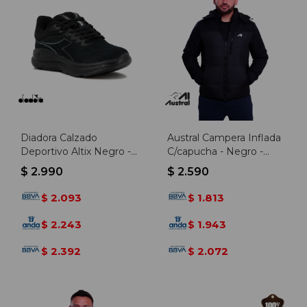
Diadora Calzado
Austral Campera Inflada
Deportivo Altix Negro -
C/capucha - Negro -
Hombre - Negro-negro
Negro
$
2.990
$
2.590
2.093
1.813
$
$
2.243
1.943
$
$
2.392
2.072
$
$