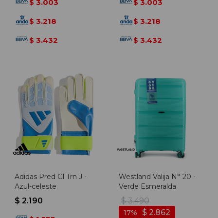
3.003
3.003
$
$
3.218
3.218
$
$
3.432
3.432
$
$
Adidas Pred Gl Trn J -
Westland Valija N° 20 -
Azul-celeste
Verde Esmeralda
$
2.190
$
3.490
$
2.862
17