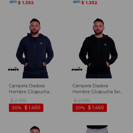
1.352
1.352
$
$
Campera Diadora
Campera Diadora
Hombre C/capucha
Hombre C/capucha Sin
Marino - Marino
Felpa Negro - Negro
$
2.100
$
2.100
$
1.450
$
1.450
30
30