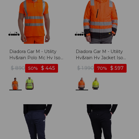
Diadora Gar M - Utility
Diadora Gar M - Utility
Hv&rain Polo Mc Hv Iso
Hv&rain Hv Jacket Iso
20471 - Naranja
20471 External Shell -
$
890
$
445
$
1.990
$
597
50
70
Naranja