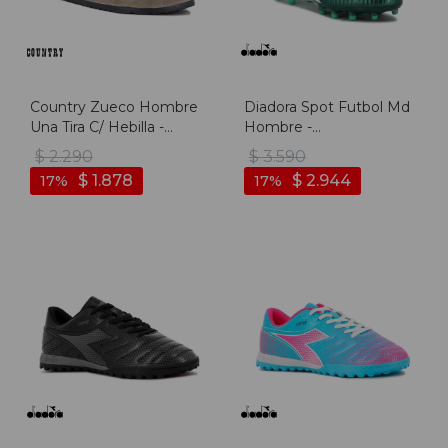
Country Zueco Hombre
Diadora Spot Futbol Md
Una Tira C/ Hebilla -
Hombre -
Taupe - Taupe
Aguamarina/blanco -
$
2.290
$
3.590
Aguamarina-blanco
$
1.878
$
2.944
17
17