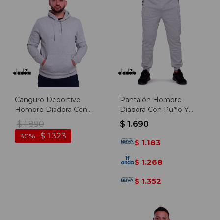
Canguro Deportivo
Pantalón Hombre
Hombre Diadora Con
Diadora Con Puño Y
Felpa - Gris Melange
Felpa - Gris Melange
$
1.890
$
1.690
$
1.323
30
1.183
$
1.268
$
1.352
$