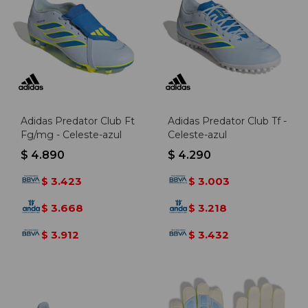
Adidas Predator Club Ft
Adidas Predator Club Tf -
Fg/mg - Celeste-azul
Celeste-azul
$
4.890
$
4.290
3.423
3.003
$
$
3.668
3.218
$
$
3.912
3.432
$
$