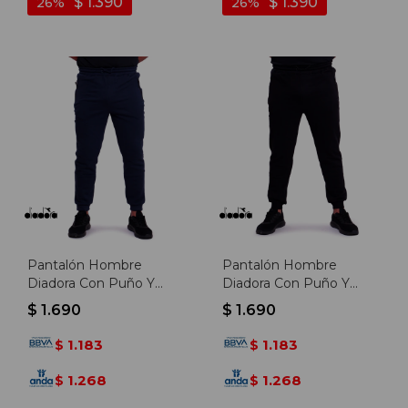
$
1.390
$
1.390
26
26
Pantalón Hombre
Pantalón Hombre
Diadora Con Puño Y
Diadora Con Puño Y
Felpa - Marino
Felpa - Negro
$
1.690
$
1.690
1.183
1.183
$
$
1.268
1.268
$
$