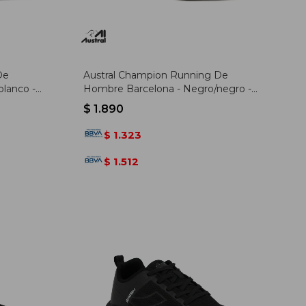
De
Austral Champion Running De
lanco -
Hombre Barcelona - Negro/negro -
Negro-negro
$
1.890
1.323
$
1.512
$