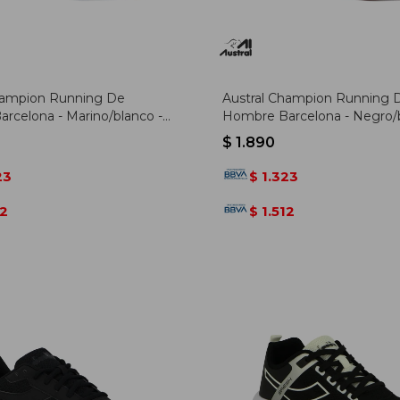
hampion Running De
Austral Champion Running 
rcelona - Marino/blanco -
Hombre Barcelona - Negro/b
anco
Negro-blanco
$
1.890
23
1.323
$
12
1.512
$