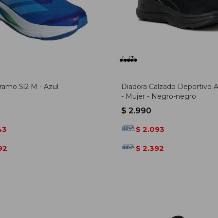
ramo Sl2 M - Azul
Diadora Calzado Deportivo A
- Mujer - Negro-negro
$
2.990
43
2.093
$
92
2.392
$