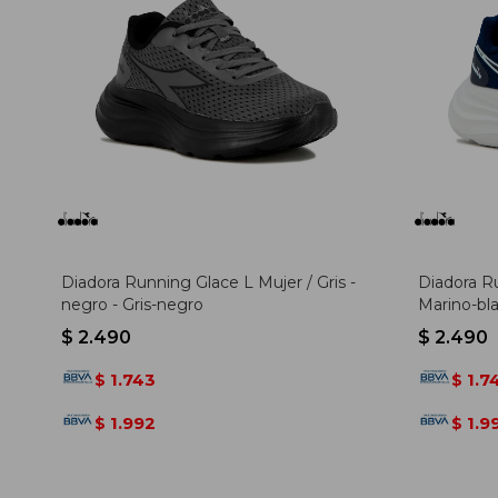
Diadora Running Glace L Mujer / Gris -
Diadora R
negro - Gris-negro
Marino-bl
$
2.490
$
2.490
1.743
1.7
$
$
1.992
1.9
$
$