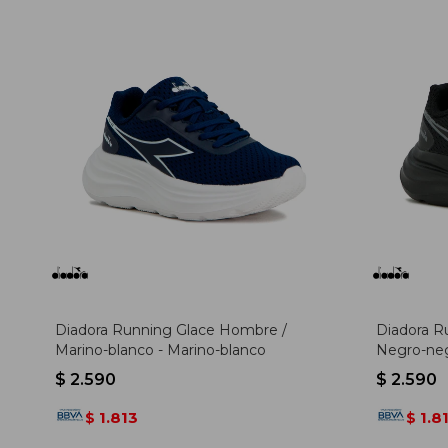
Diadora Running Glace Hombre /
Diadora R
Marino-blanco - Marino-blanco
Negro-neg
$
2.590
$
2.590
1.813
1.8
$
$