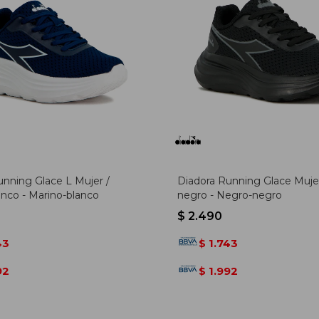
unning Glace L Mujer /
Diadora Running Glace Muje
anco - Marino-blanco
negro - Negro-negro
$
2.490
43
1.743
$
92
1.992
$