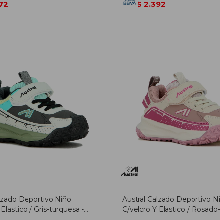
72
2.392
$
alzado Deportivo Niño
Austral Calzado Deportivo N
 Elastico / Gris-turquesa -
C/velcro Y Elastico / Rosado
esa
Rosado-beige