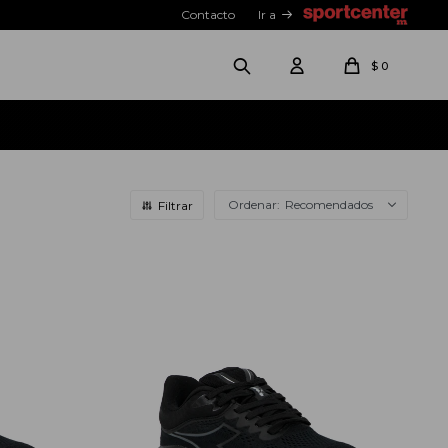
Contacto
Ir a
$
0
Recomendados