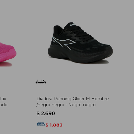
tix
Diadora Running Glider M Hombre
sado
/negro-negro - Negro-negro
$
2.690
1.883
$