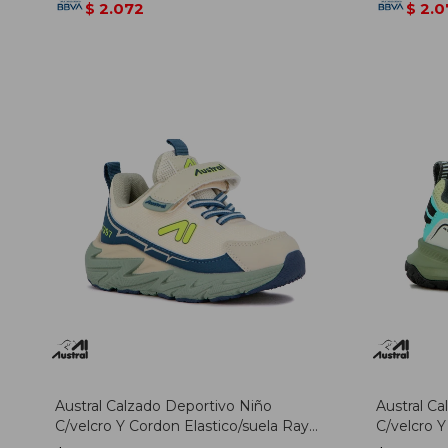
2.072
2.0
$
$
Austral Calzado Deportivo Niño
Austral C
C/velcro Y Cordon Elastico/suela Rayo
C/velcro Y
/ Blanco-azul - Blanco-azul
Gris-turqu