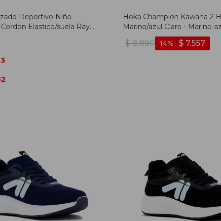
alzado Deportivo Niño
Hoka Champion Kawana 2 H
 Cordon Elastico/suela Rayo
Marino/azul Claro - Marino-az
de - Gris-verde
$
8.890
$
7.557
14
83
52