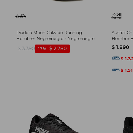
Diadora Moon Calzado Running
Austral C
Hombre- Negro/negro - Negro-negro
Hombre Ba
Marino-bl
$
1.890
$
3.390
$
2.780
17
1.3
$
1.5
$