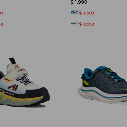
$
1.990
93
1.393
$
92
1.592
$