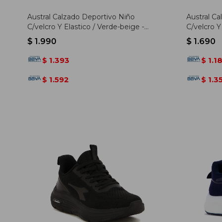
Austral Calzado Deportivo Niño
Austral C
C/velcro Y Elastico / Verde-beige -
C/velcro Y
Verde-beige
/ Gris-ver
$
1.990
$
1.690
1.393
1.1
$
$
1.592
1.3
$
$