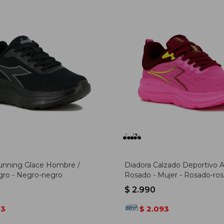
unning Glace Hombre /
Diadora Calzado Deportivo Al
ro - Negro-negro
Rosado - Mujer - Rosado-ro
$
2.990
13
2.093
$