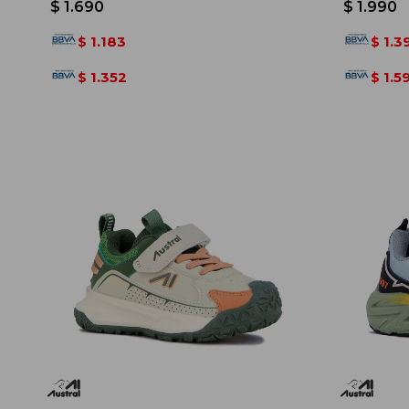
$
1.690
$
1.990
1.183
1.3
$
$
1.352
1.5
$
$