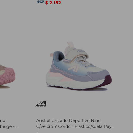
2.152
$
iño
Austral Calzado Deportivo Niño
-beige -
C/velcro Y Cordon Elastico/suela Rayo
/ Gris-rosado - Gris-rosado