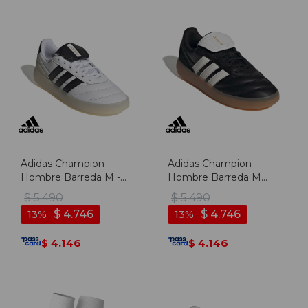
Adidas Champion
Adidas Champion
Hombre Barreda M -
Hombre Barreda M
Blanco-negro
Black - Negro-blanco
$
5.490
$
5.490
$
4.746
$
4.746
13
13
4.146
4.146
$
$