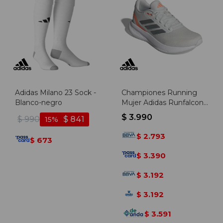
Adidas Milano 23 Sock -
Championes Running
Blanco-negro
Mujer Adidas Runfalcon
5 - Gris Claro-naranja
$
3.990
$
990
$
841
15
2.793
$
673
$
3.390
$
3.192
$
3.192
$
3.591
$