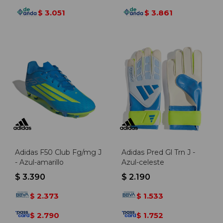
3.051
3.861
$
$
Adidas F50 Club Fg/mg J
Adidas Pred Gl Trn J -
- Azul-amarillo
Azul-celeste
$
3.390
$
2.190
2.373
1.533
$
$
2.790
1.752
$
$