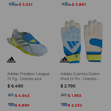
3.321
3.861
$
$
Adidas Predator League
Adidas Guantes Golero
Ft Fg - Celeste-azul
Pred Gl Trn - Celeste-
azul
$
6.490
$
2.790
4.543
1.953
$
$
5.890
2.232
$
$