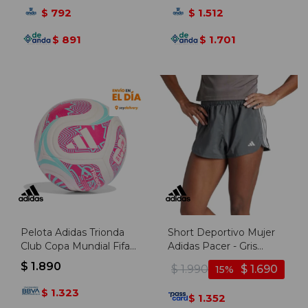
792
1.512
$
$
891
1.701
$
$
Pelota Adidas Trionda
Short Deportivo Mujer
Club Copa Mundial Fifa
Adidas Pacer - Gris
26 - Blanco-rosado
Oscuro-blanco
$
1.890
$
1.990
$
1.690
15
1.323
$
1.352
$