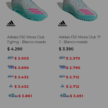
Adidas F50 Messi Club
Adidas F50 Messi Club Tf
Fg/mg - Blanco-rosado
J - Blanco-rosado
$
4.290
$
3.390
3.003
2.373
$
$
3.690
2.790
$
$
3.432
2.712
$
$
3.432
2.712
$
$
3.861
3.051
$
$