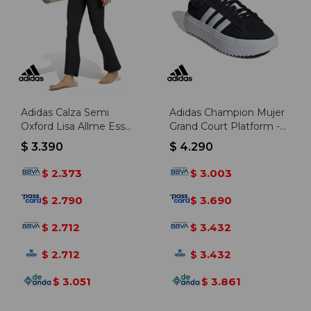
Adidas Calza Semi
Adidas Champion Mujer
Oxford Lisa Allme Ess
Grand Court Platform -
Flare - Negro
Negro-blanco
$
3.390
$
4.290
2.373
3.003
$
$
2.790
3.690
$
$
2.712
3.432
$
$
2.712
3.432
$
$
3.051
3.861
$
$