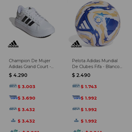
Champion De Mujer
Pelota Adidas Mundial
Adidas Grand Court -
De Clubes Fifa - Blanco-
Blanco-negro
azul
$
4.290
$
2.490
3.003
1.743
$
$
3.690
1.992
$
$
3.432
1.992
$
$
3.432
1.992
$
$