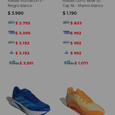
Adidas Runfalcon 5 -
Adidas Gorro Bball 3s
Negro-blanco
Cap Nl - Marino-blanco
$
3.990
$
1.190
2.793
833
$
$
3.390
952
$
$
3.192
952
$
$
3.192
952
$
$
3.591
1.071
$
$