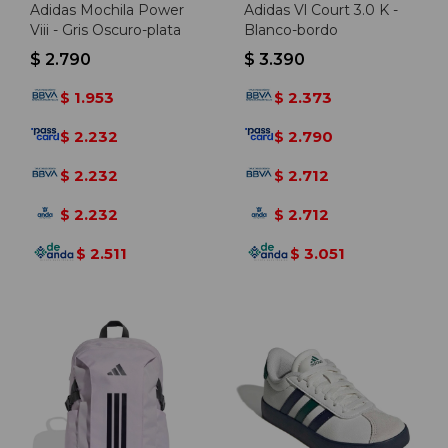
Adidas Mochila Power
Adidas Vl Court 3.0 K -
Viii - Gris Oscuro-plata
Blanco-bordo
$
2.790
$
3.390
1.953
2.373
$
$
2.232
2.790
$
$
2.232
2.712
$
$
2.232
2.712
$
$
2.511
3.051
$
$