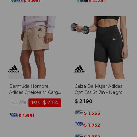
3.861
2.241
$
$
Bermuda Hombre
Calza De Mujer Adidas
Adidas Chelsea M Cargo
Opt Ess St 7in - Negro
- Beige
$
2.190
$
2.490
$
2.114
15
1.533
$
1.691
$
1.752
$
1.752
$