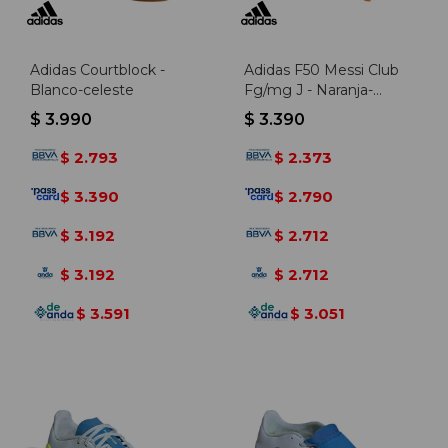
Adidas Courtblock -
Adidas F50 Messi Club
Blanco-celeste
Fg/mg J - Naranja-
dorado
$
3.990
$
3.390
2.793
2.373
$
$
3.390
2.790
$
$
3.192
2.712
$
$
3.192
2.712
$
$
3.591
3.051
$
$