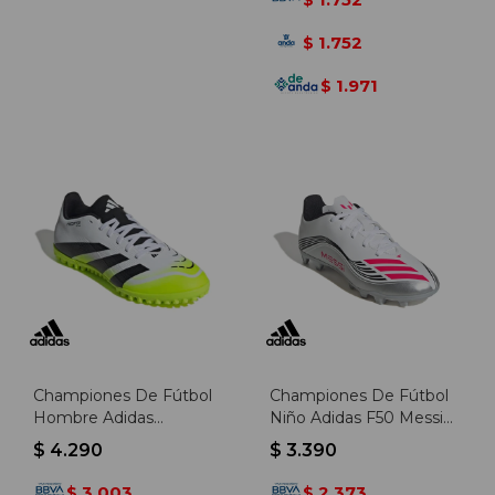
1.752
$
1.971
$
Championes De Fútbol
Championes De Fútbol
Hombre Adidas
Niño Adidas F50 Messi
Predator Club Tf -
Club - Blanco-rojo
$
4.290
$
3.390
Blanco-negro
3.003
2.373
$
$