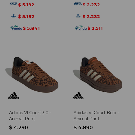
5.192
2.232
$
$
5.192
2.232
$
$
5.841
2.511
$
$
Adidas Vl Court 3.0 -
Adidas Vl Court Bold -
Animal Print
Animal Print
$
4.290
$
4.890