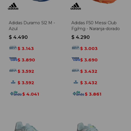
Adidas Duramo Sl2 M -
Adidas F50 Messi Club
Azul
Fg/mg - Naranja-dorado
$
4.490
$
4.290
3.143
3.003
$
$
3.890
3.690
$
$
3.592
3.432
$
$
3.592
3.432
$
$
4.041
3.861
$
$