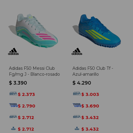
Adidas F50 Messi Club
Adidas F50 Club Tf -
Fg/mg J - Blanco-rosado
Azul-amarillo
$
3.390
$
4.290
2.373
3.003
$
$
2.790
3.690
$
$
2.712
3.432
$
$
2.712
3.432
$
$