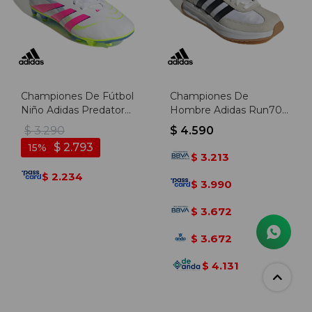
Championes De Fútbol
Championes De
Niño Adidas Predator
Hombre Adidas Run70s
Club Fg/mg - Blanco-
2.0 - Blanco-negro
$
3.290
$
4.590
rosado
$
2.793
15
3.213
$
2.234
$
3.990
$
3.672
$
3.672
$
4.131
$