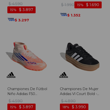
Plata-negro
blanco
$
4.590
$
1.990
$
1.690
15
$
3.897
15
1.352
$
3.297
$
Championes De Fútbol
Championes De Mujer
Niño Adidas F50
Adidas Vl Court Bold -
Sparkfusion League Tf -
Negro-blanco
$
4.590
$
4.890
Naranja-azul
$
3.897
$
3.990
15
18