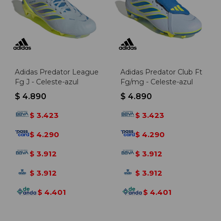
Adidas Predator League
Adidas Predator Club Ft
Fg J - Celeste-azul
Fg/mg - Celeste-azul
$
4.890
$
4.890
3.423
3.423
$
$
4.290
4.290
$
$
3.912
3.912
$
$
3.912
3.912
$
$
4.401
4.401
$
$