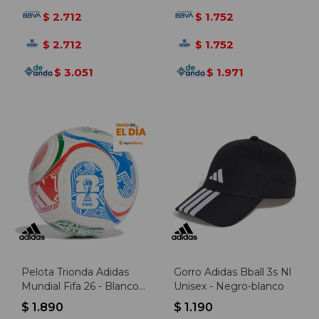
2.712
1.752
$
$
2.712
1.752
$
$
3.051
1.971
$
$
Pelota Trionda Adidas
Gorro Adidas Bball 3s Nl
Mundial Fifa 26 - Blanco-
Unisex - Negro-blanco
rojo
$
1.890
$
1.190