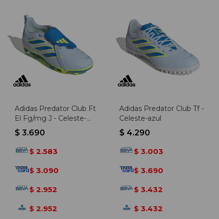
Adidas Predator Club Ft
Adidas Predator Club Tf -
El Fg/mg J - Celeste-
Celeste-azul
azul
$
3.690
$
4.290
2.583
3.003
$
$
3.090
3.690
$
$
2.952
3.432
$
$
2.952
3.432
$
$