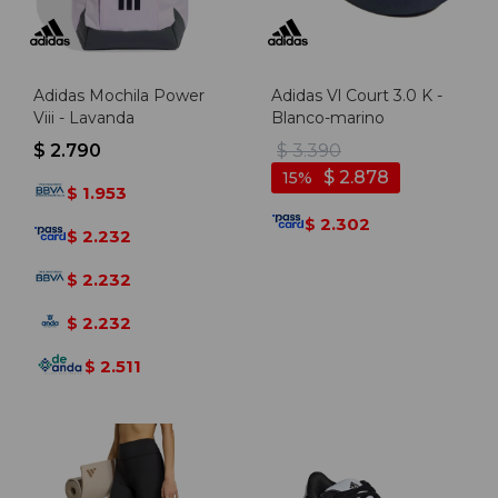
Adidas Mochila Power
Adidas Vl Court 3.0 K -
Viii - Lavanda
Blanco-marino
$
2.790
$
3.390
$
2.878
15
1.953
$
2.302
$
2.232
$
2.232
$
2.232
$
2.511
$