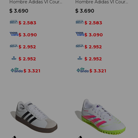
Hombre Adidas Vl Court
Hombre Adidas Vl Court
Base - Blanco-negro
Base - Negro-blanco
$
3.690
$
3.690
2.583
2.583
$
$
3.090
3.090
$
$
2.952
2.952
$
$
2.952
2.952
$
$
3.321
3.321
$
$