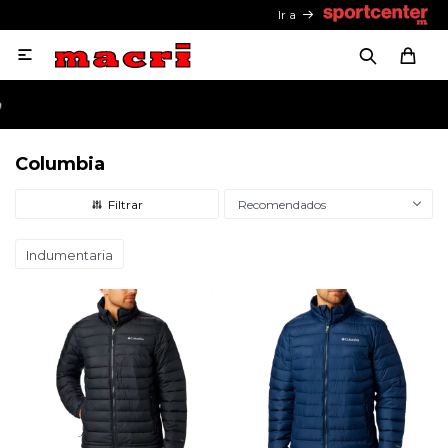
Ir a

Columbia
Recomendados
Indumentaria