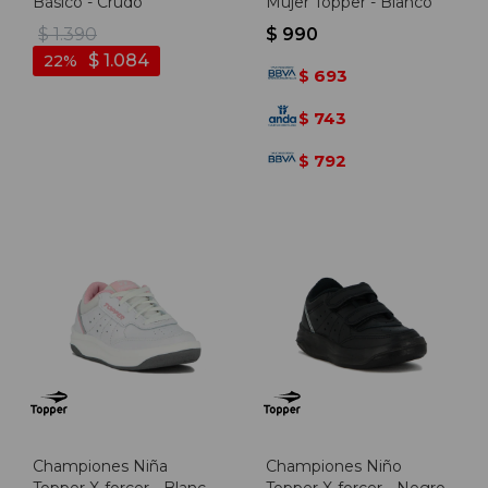
Básico - Crudo
Mujer Topper - Blanco
$
1.390
$
990
$
1.084
22
693
$
743
$
792
$
Championes Niña
Championes Niño