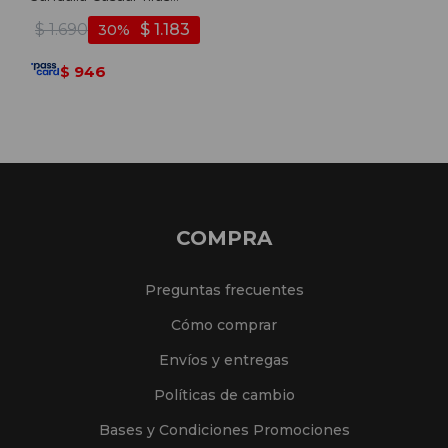
Anchas Cruzadas -
$
1.690
$
1.183
30
Cognac-cognac
946
$
COMPRA
Preguntas frecuentes
Cómo comprar
Envíos y entregas
Políticas de cambio
Bases y Condiciones Promociones