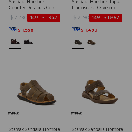
Sandalia Hombre
Sandalia Hombre Itapua
Country Dos Tiras Con
Franciscana C/ Velcro -
Velcro - Castaño
Cafe
$
2.290
$
1.947
$
2.190
$
1.862
14
14
1.558
1.490
$
$
Starsax Sandalia Hombre
Starsax Sandalia Hombre