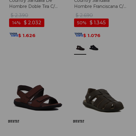
Country Sandalia De
Country Sandalia
Hombre Doble Tira C/
Hombre Franciscana C/
Velcro - Negro - Negro
Pulsera Y Velkro - Ebano
$
2.390
$
2.690
$
2.032
$
1.345
14
50
1.626
1.076
$
$