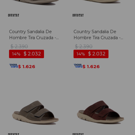
Country Sandalia De
Country Sandalia De
Hombre Tira Cruzada -
Hombre Tira Cruzada -
Kaki - Kaki
Marron Oscuro - Marron
$
2.390
$
2.390
Oscuro
$
2.032
$
2.032
14
14
1.626
1.626
$
$