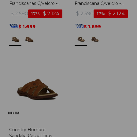
Franciscanas C/velcro -
Franciscana C/velcro -
Sesamo
Sesamo
$
2.590
$
2.124
$
2.590
$
2.124
17
17
1.699
1.699
$
$
Country Hombre
Sandalia Casual Tiras