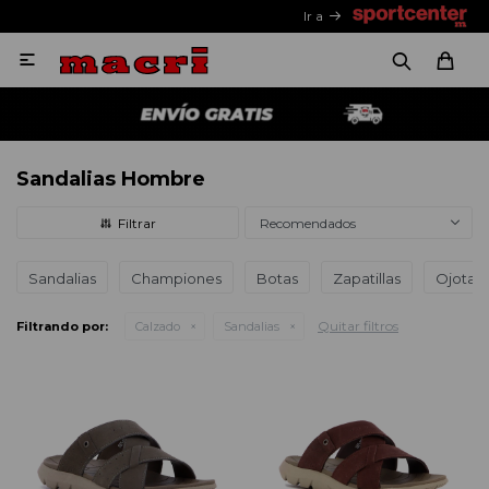
Ir a

Sandalias Hombre
Recomendados
Sandalias
Championes
Botas
Zapatillas
Ojotas
Quitar filtros
Filtrando por:
Calzado
Sandalias