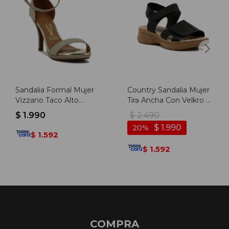
Sandalia Formal Mujer
Country Sandalia Mujer
Vizzano Taco Alto
Tira Ancha Con Velkro Y
Brillosa - Dorado
Pulsera - Negro
$
1.990
$
2.490
$
1.990
20
1.592
$
1.592
$
COMPRA