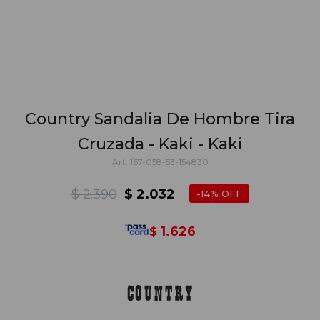
Country Sandalia De Hombre Tira
Cruzada - Kaki - Kaki
167-058-53-154830
$
2.390
$
2.032
14
1.626
$