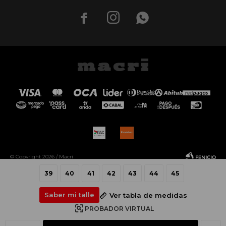



© Copyright 2026 / Macri
39
40
41
42
43
44
45
Saber mi talle
Ver tabla de medidas
PROBADOR VIRTUAL
Fenicio