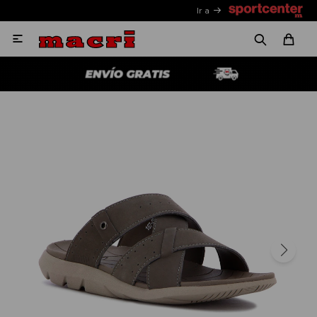
Ir a
