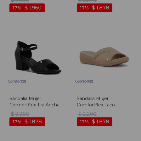
$
2.390
$
2.290
$
1.960
$
1.878
17
17
Sandalia Mujer
Sandalia Mujer
Comfortflex Tira Ancha
Comfortflex Taco
Con Pulsera - Negro
Corrido - Almendra
$
2.290
$
2.290
$
1.878
$
1.878
17
17