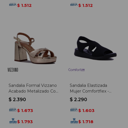
1.512
1.512
$
$
Sandalia Formal Vizzano
Sandalia Elastizada
Acabado Metalizado Con
Mujer Comfortflex -
Pulsera Y Hebilla -
Negro-negro
$
2.390
$
2.290
Dorado
1.673
1.603
$
$
1.793
1.718
$
$