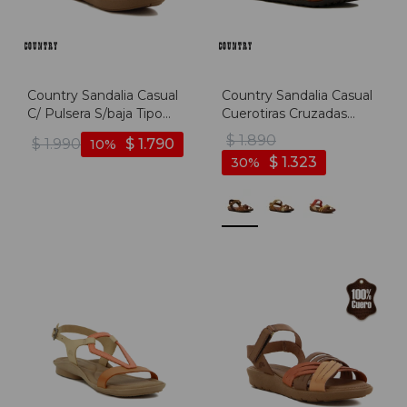
Country Sandalia Casual
Country Sandalia Casual
C/ Pulsera S/baja Tipo
Cuerotiras Cruzadas
Guillermina - Cereza
Trenzada - Telha-mix
$
1.890
$
1.990
$
1.790
10
$
1.323
30