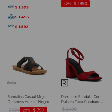
Almendra
Negro
$
1.990
42
1.393
$
1.493
$
1.592
$
Sandalias Casual Mujer
Ramarim Sandalia Con
Darkness Adele - Negro
Pulsera Taco Cuadrado
Forrado - Rojo
$
2.490
$
990
$
790
20