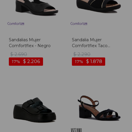
Sandalias Mujer
Sandalia Mujer
Comfortflex - Negro
Comfortflex Taco
Corrido - Negro
$
2.690
$
2.290
$
2.206
$
1.878
17
17