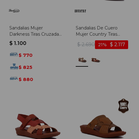
Sandalias Mujer
Sandalias De Cuero
Darkness Tiras Cruzadas
Mujer Country Tiras
- Negro
Cruzadas Con Hebilla -
$
1.100
$
2.690
$
2.117
21
Ambar-nuez
770
$
825
$
880
$