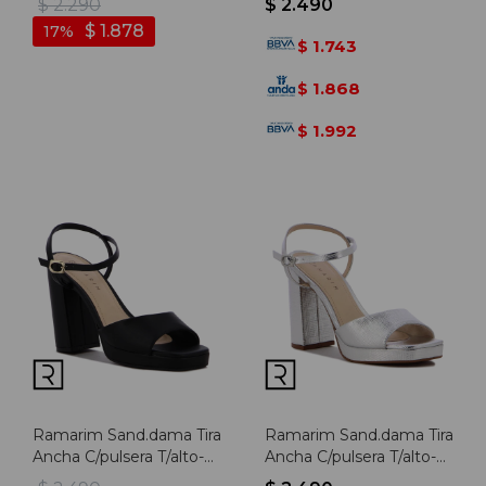
$
2.290
$
2.490
Negro
$
1.878
17
1.743
$
1.868
$
1.992
$
Ramarim Sand.dama Tira
Ramarim Sand.dama Tira
Ancha C/pulsera T/alto-
Ancha C/pulsera T/alto-
plataforma - Negro -
plataforma - Plata - Plata