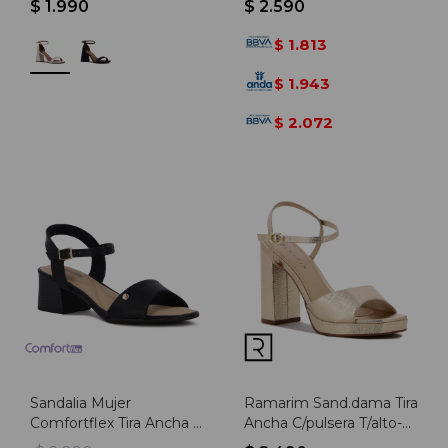
$
1.990
$
2.590
1.813
$
1.943
$
2.072
$
Sandalia Mujer
Ramarim Sand.dama Tira
Comfortflex Tira Ancha Y
Ancha C/pulsera T/alto-
Pulsera Con Hebilla -
plataforma - Oro - Oro