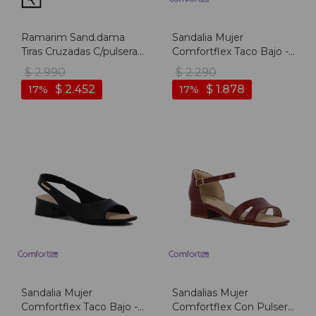
Ramarim Sand.dama
Sandalia Mujer
Tiras Cruzadas C/pulsera
Comfortflex Taco Bajo -
T/ Medio - Negro -
Crema
$
2.990
$
2.290
Negro
$
2.452
$
1.878
17
17
Sandalia Mujer
Sandalias Mujer
Comfortflex Taco Bajo -
Comfortflex Con Pulsera