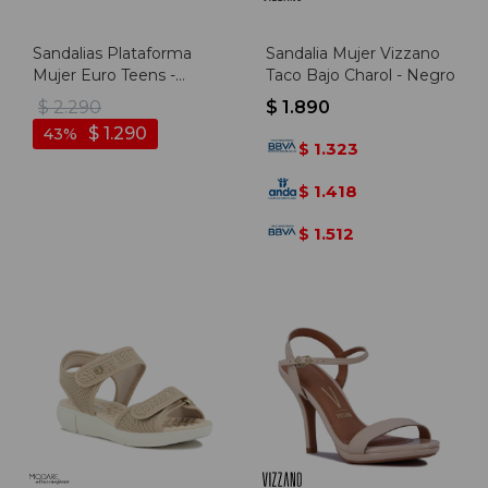
Sandalias Plataforma
Sandalia Mujer Vizzano
Mujer Euro Teens -
Taco Bajo Charol - Negro
Negro
$
2.290
$
1.890
$
1.290
43
1.323
$
1.418
$
1.512
$