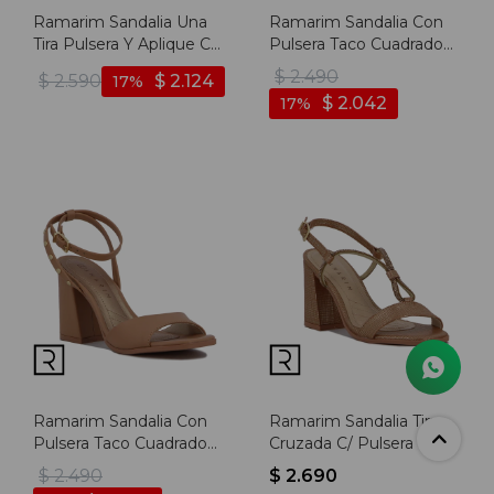
Ramarim Sandalia Una
Ramarim Sandalia Con
Tira Pulsera Y Aplique C/
Pulsera Taco Cuadrado
Plataforma - Negro
Forrado - Negro
$
2.490
$
2.590
$
2.124
17
$
2.042
17
Ramarim Sandalia Con
Ramarim Sandalia Tira
Pulsera Taco Cuadrado
Cruzada C/ Pulsera Y
Forrado - Kaki
Aplique Taco Cuadrado -
$
2.490
$
2.690
Camel