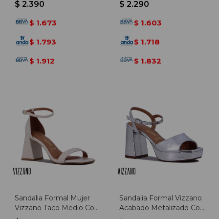
$
2.390
$
2.290
1.673
1.603
$
$
1.793
1.718
$
$
1.912
1.832
$
$
Sandalia Formal Mujer
Sandalia Formal Vizzano
Vizzano Taco Medio Con
Acabado Metalizado Con
Pulsera - Blanco
Pulsera Y Hebilla - Plata