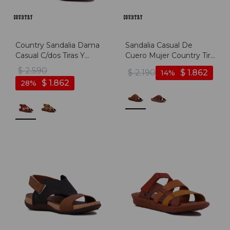
Country Sandalia Dama
Sandalia Casual De
Casual C/dos Tiras Y
Cuero Mujer Country Tira
Pulsera S/baja - Durazno-
Ancha - Nuez-ambar
$
2.590
$
2.190
$
1.862
14
coral
$
1.862
28