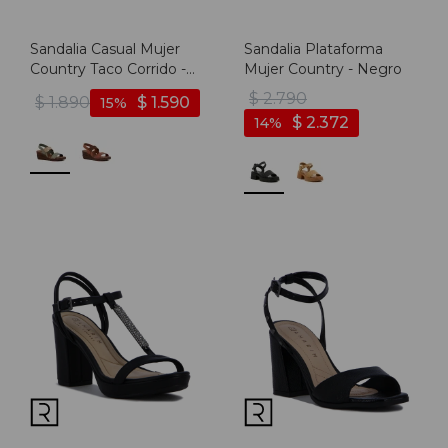
Sandalia Casual Mujer
Sandalia Plataforma
Country Taco Corrido -
Mujer Country - Negro
Verde Claro
$
2.790
$
1.890
$
1.590
15
$
2.372
14