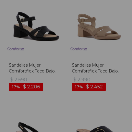
Sandalias Mujer
Sandalias Mujer
Comfortflex Taco Bajo
Comfortflex Taco Bajo
Cuadrado - Negro
Cuadrado - Moca
$
2.690
$
2.990
$
2.206
$
2.452
17
17