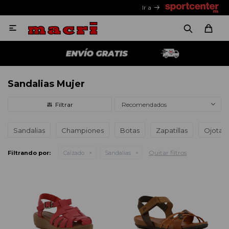
Ir a

Sandalias Mujer
Recomendados
Sandalias
Championes
Botas
Zapatillas
Ojotas
Quitar filtros
Filtrando por:
Calzado
Sandalias