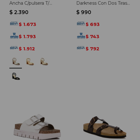
Ancha C/pulsera T/
Darkness Con Dos Tiras
Medio - Plata
Y Hebillas - Negro
$
2.390
$
990
1.673
693
$
$
1.793
743
$
$
1.912
792
$
$