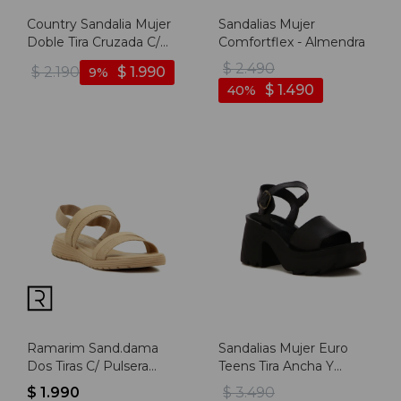
Country Sandalia Mujer
Sandalias Mujer
Doble Tira Cruzada C/
Comfortflex - Almendra
Pulsera - Salmon-
$
2.490
$
2.190
$
1.990
9
multicolor
$
1.490
40
Ramarim Sand.dama
Sandalias Mujer Euro
Dos Tiras C/ Pulsera
Teens Tira Ancha Y
Elástica S/baja -
Pulsera Con Hebilla -
$
1.990
$
3.490