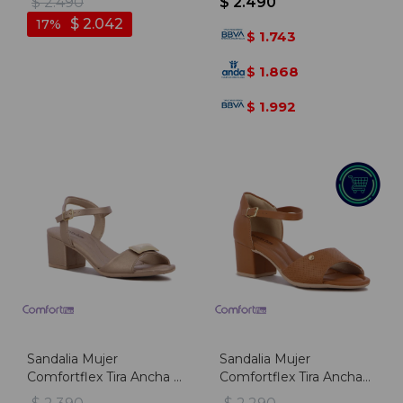
$
2.490
$
2.490
Negro
$
2.042
17
1.743
$
1.868
$
1.992
$
Sandalia Mujer
Sandalia Mujer
Comfortflex Tira Ancha Y
Comfortflex Tira Ancha
Hebilla - Moca
Con Pulsera - Camel