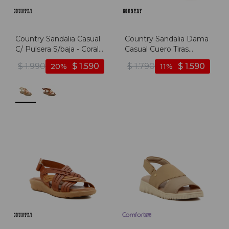
Country Sandalia Casual
Country Sandalia Dama
C/ Pulsera S/baja - Coral-
Casual Cuero Tiras
mix
Combinada Cruzadas -
$
1.990
$
1.590
$
1.790
$
1.590
20
11
Telha-mix