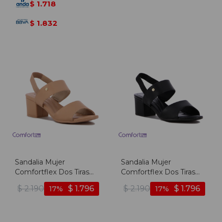
1.718
$
1.832
$
Sandalia Mujer
Sandalia Mujer
Comfortflex Dos Tiras
Comfortflex Dos Tiras
Anchas - Kaki
Anchas - Negro
$
2.190
$
1.796
$
2.190
$
1.796
17
17