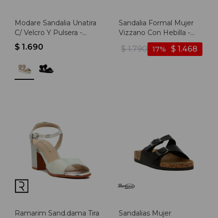
Modare Sandalia Unatira
Sandalia Formal Mujer
C/ Velcro Y Pulsera -
Vizzano Con Hebilla -
Beige
Crema
$
1.690
$
1.790
$
1.468
17
Ramarim Sand.dama Tira
Sandalias Mujer