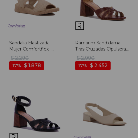
Sandalia Elastizada
Ramarim Sand.dama
Mujer Comfortflex -
Tiras Cruzadas C/pulsera
Almendra
T/ Medio - Cafe - Cafe
$
2.290
$
2.990
$
1.878
$
2.452
17
17