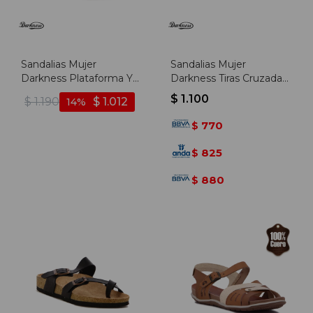
Sandalias Mujer
Sandalias Mujer
Darkness Plataforma Y
Darkness Tiras Cruzadas
Hebillas - Blanco
- Marron Oscuro
$
1.100
$
1.190
$
1.012
14
770
$
825
$
880
$