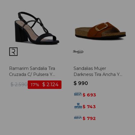
Ramarim Sandalia Tira
Sandalias Mujer
Cruzada C/ Pulsera Y
Darkness Tira Ancha Y
Aplique Taco Cuadrado -
Hebilla - Marron Claro
$
990
$
2.590
$
2.124
17
Negro
693
$
743
$
792
$