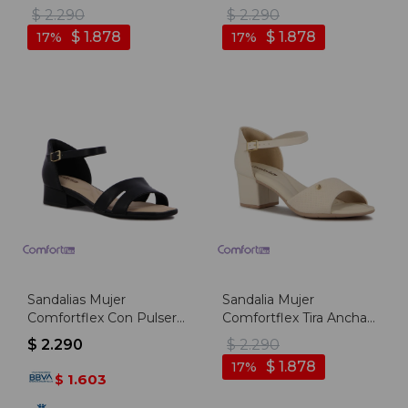
Negro
Y Taco Bajo - Cafe
$
2.290
$
2.290
$
1.878
$
1.878
17
17
Sandalias Mujer
Sandalia Mujer
Comfortflex Con Pulsera
Comfortflex Tira Ancha
Y Taco Bajo - Negro
Con Pulsera - Coco
$
2.290
$
2.290
$
1.878
17
1.603
$