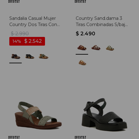
Sandalia Casual Mujer
Country Sand.dama 3
Country Dos Tiras Con
Tiras Combinadas S/baja
Pulsera - Marron-cafe
- Dorado-multicolor
$
2.990
$
2.490
$
2.542
14