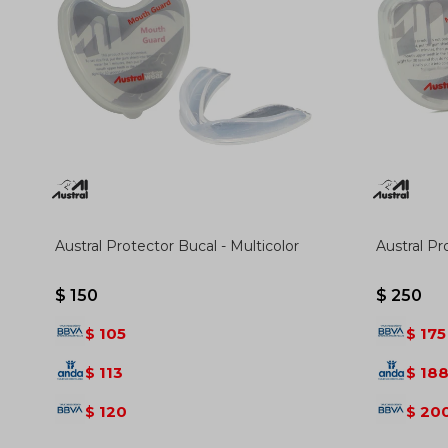
Austral Protector Bucal - Multicolor
Austral Pr
$
150
$
250
105
175
$
$
113
18
$
$
120
20
$
$