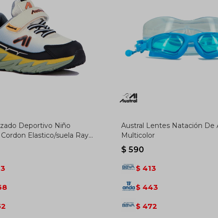
alzado Deportivo Niño
Austral Lentes Natación De 
 Cordon Elastico/suela Rayo
Multicolor
de - Gris-verde
$
590
83
413
$
68
443
$
52
472
$