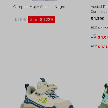
Campera Mujer Austral - Negro
Austral P
Con Felpa
$
1.390
$
1.890
$
1.229
34
97
$
1.0
$
1.11
$