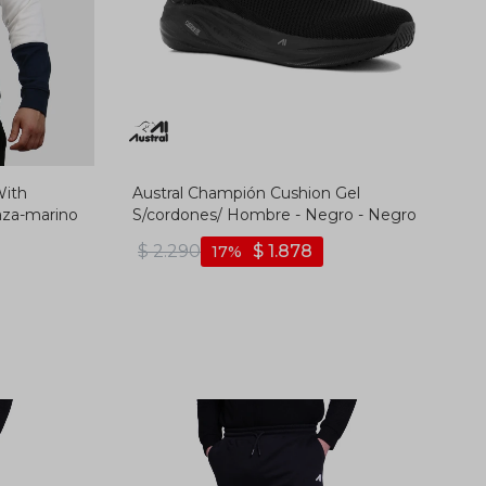
With
Austral Champión Cushion Gel
aza-marino
S/cordones/ Hombre - Negro - Negro
$
2.290
$
1.878
17