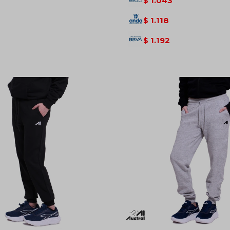
1.043
$
1.118
$
1.192
$