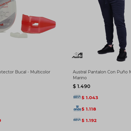
otector Bucal - Multicolor
Austral Pantalon Con Puño M
Marino
$
1.490
1.043
$
8
1.118
$
0
1.192
$