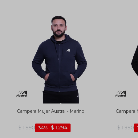
Campera Mujer Austral - Marino
Campera M
$
1.990
$
1.294
$
1.990
34