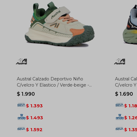
Austral Calzado Deportivo Niño
Austral C
C/velcro Y Elastico / Verde-beige -
C/velcro Y
Verde-beige
/ Gris-ver
$
1.990
$
1.690
1.393
1.1
$
$
1.493
1.2
$
$
1.592
1.3
$
$