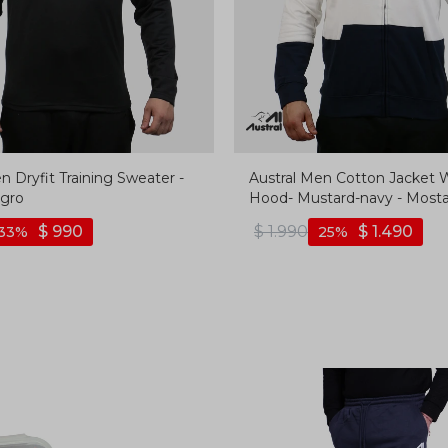
n Dryfit Training Sweater -
Austral Men Cotton Jacket 
egro
Hood- Mustard-navy - Most
$
990
$
1.990
$
1.490
33
25