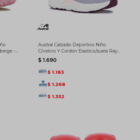
iño
Austral Calzado Deportivo Niño
-beige -
C/velcro Y Cordon Elastico/suela Rayo
/ Gris-rosado - Gris-rosado
$
1.690
1.183
$
1.268
$
1.352
$