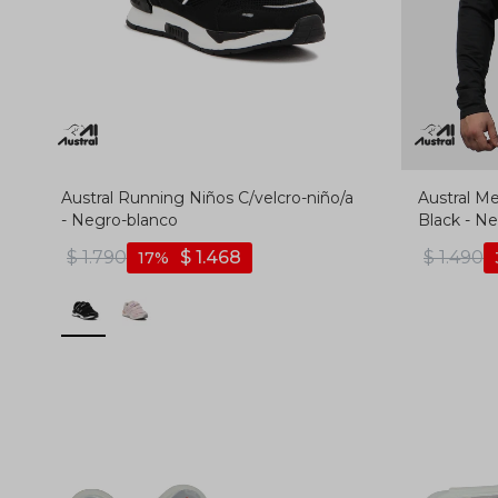
Austral Running Niños C/velcro-niño/a
Austral Me
- Negro-blanco
Black - N
$
1.790
$
1.468
$
1.490
17