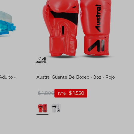
Adulto -
Austral Guante De Boxeo - 8oz - Rojo
$
1.890
$
1.550
17