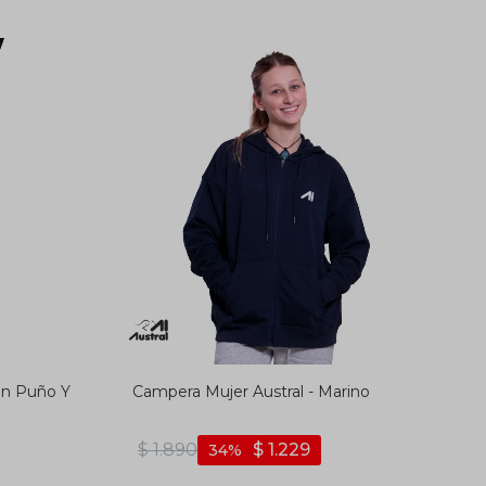
on Puño Y
Campera Mujer Austral - Marino
$
1.890
$
1.229
34