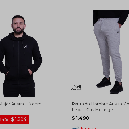
ujer Austral - Negro
Pantalón Hombre Austral C
Felpa - Gris Melange
$
1.490
$
1.294
34