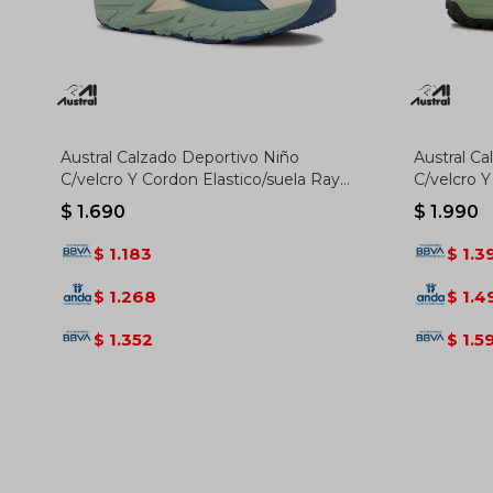
Austral Calzado Deportivo Niño
Austral C
C/velcro Y Cordon Elastico/suela Rayo
C/velcro Y
/ Blanco-azul - Blanco-azul
Gris-turqu
$
1.690
$
1.990
1.183
1.3
$
$
1.268
1.4
$
$
1.352
1.5
$
$