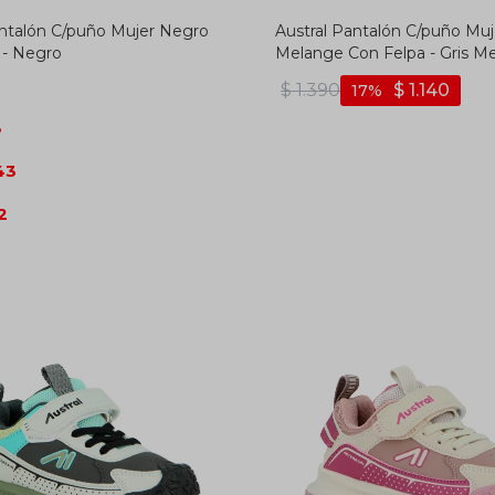
antalón C/puño Mujer Negro
Austral Pantalón C/puño Muj
 - Negro
Melange Con Felpa - Gris M
$
1.390
$
1.140
17
3
43
2