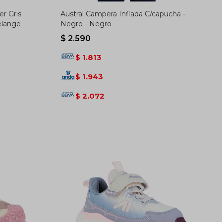
er Gris
Austral Campera Inflada C/capucha -
elange
Negro - Negro
$
2.590
1.813
$
1.943
$
2.072
$