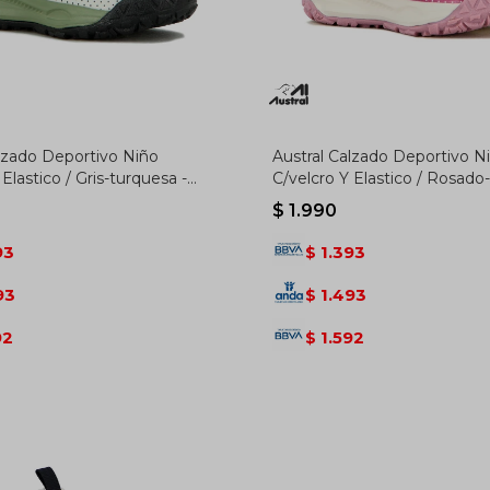
alzado Deportivo Niño
Austral Calzado Deportivo N
 Elastico / Gris-turquesa -
C/velcro Y Elastico / Rosado
esa
Rosado-beige
$
1.990
93
1.393
$
93
1.493
$
92
1.592
$