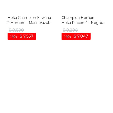
Hoka Champion Kawana
Champion Hombre
2 Hombre - Marino/azul
Hoka Rincón 4 - Negro-
Claro - Marino-azul Claro
blanco
$
8.890
$
8.290
$
7.557
$
7.047
14
14