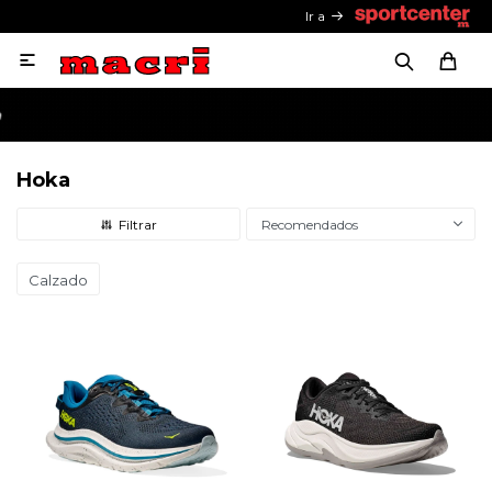
Ir a

Hoka
Recomendados
Calzado