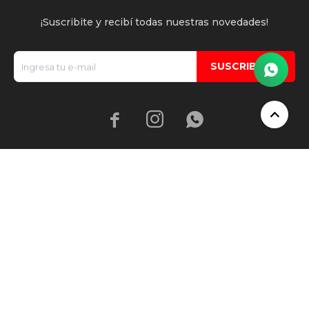
¡Suscribite y recibí todas nuestras novedades!
SUSCRIBIRME


