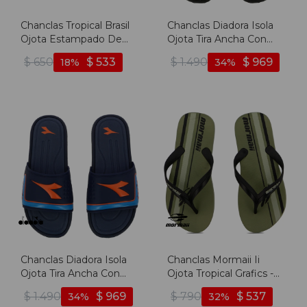
Chanclas Tropical Brasil
Chanclas Diadora Isola
Ojota Estampado De
Ojota Tira Ancha Con
Hombre - Negro -
Logo - Negro/amarillo -
$
650
$
533
$
1.490
$
969
18
34
Negro
Negro-amarillo
Chanclas Diadora Isola
Chanclas Mormaii Ii
Ojota Tira Ancha Con
Ojota Tropical Grafics -
Logo - Marino/naranja -
Verde-negro
$
1.490
$
969
$
790
$
537
34
32
Marino-naranja