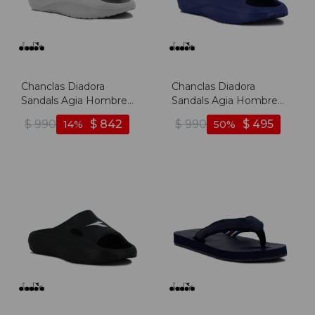
Chanclas Diadora
Chanclas Diadora
Sandals Agia Hombre
Sandals Agia Hombre
Gris-negro - Gris-negro
Marino-blanco - Marino-
$
990
$
842
$
990
$
495
14
50
blanco