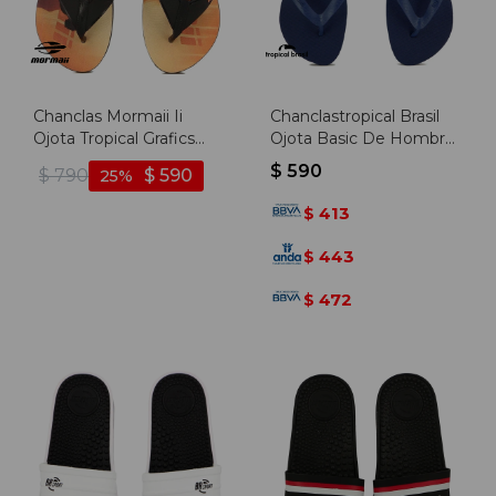
Chanclas Mormaii Ii
Chanclastropical Brasil
Ojota Tropical Grafics
Ojota Basic De Hombre
2023 - Negro-negro
- Marino - Marino
$
590
$
790
$
590
25
413
$
443
$
472
$