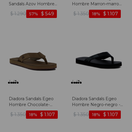
Sandals Azov Hombre
Hombre Marron-marron
Oliva-oliva - Oliva-oliva
- Marron-marron
$
1.290
$
549
$
1.350
$
1.107
57
18
Diadora Sandals Egeo
Diadora Sandals Egeo
Hombre Chocolate-
Hombre Negro-negro -
chocolate - Chocolate-
Negro-negro
$
1.350
$
1.107
$
1.350
$
1.107
18
18
chocolate