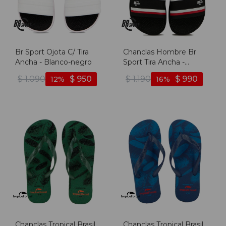
Br Sport Ojota C/ Tira
Chanclas Hombre Br
Ancha - Blanco-negro
Sport Tira Ancha -
Negro-blanco
$
1.090
$
950
$
1.190
$
990
12
16
Chanclas Tropical Brasil
Chanclas Tropical Brasil