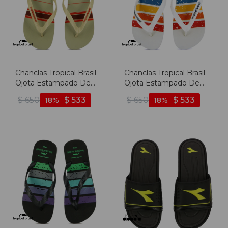
Chanclas Tropical Brasil
Chanclas Tropical Brasil
Ojota Estampado De
Ojota Estampado De
Hombre - Arena - Arena
Hombre - Blanco -
$
650
$
533
$
650
$
533
18
18
Blanco