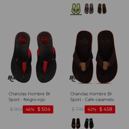
Chanclas Hombre Br
Chanclas Hombre Br
Sport - Negro-rojo
Sport - Cafe-caramelo
$
950
$
504
$
790
$
458
46
42