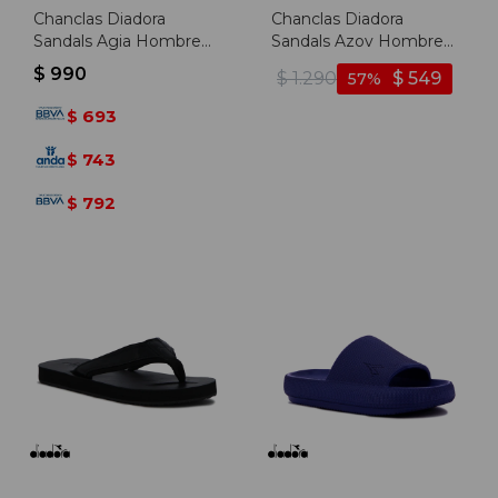
Chanclas Diadora
Chanclas Diadora
Sandals Agia Hombre
Sandals Azov Hombre
Negro-blanco - Negro-
Marino-marino - Marino-
$
990
$
1.290
$
549
57
blanco
marino
693
$
743
$
792
$