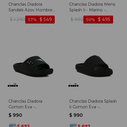
Chanclas Diadora
Chanclas Diadora Mens
Sandals Azov Hombre
Splash Ii - Marino -
Negro-negro - Negro-
Marino
$
1.290
$
549
$
990
$
495
57
50
negro
Chanclas Diadora
Chanclas Diadora Splash
Gomon Eva -
Ii Gomon Eva -
Negro/blanco - Negro-
Negro/negro - Negro-
$
990
$
990
blanco
negro
693
693
$
$