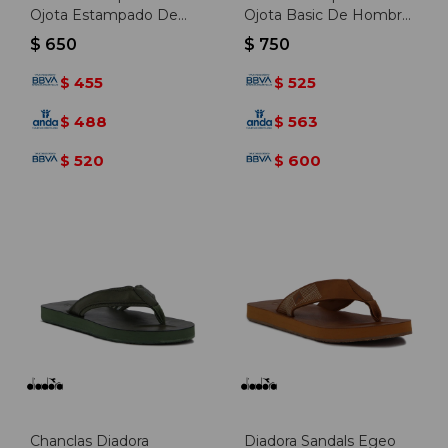
Ojota Estampado De
Ojota Basic De Hombre
Unisex - Marino - Marino
- Negro - Negro
$
650
$
750
455
525
$
$
488
563
$
$
520
600
$
$
Chanclas Diadora
Diadora Sandals Egeo