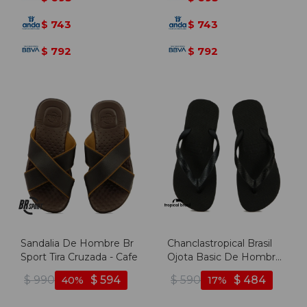
743
743
$
$
792
792
$
$
Sandalia De Hombre Br
Chanclastropical Brasil
Sport Tira Cruzada - Cafe
Ojota Basic De Hombre
- Negro - Negro
$
990
$
594
$
590
$
484
40
17