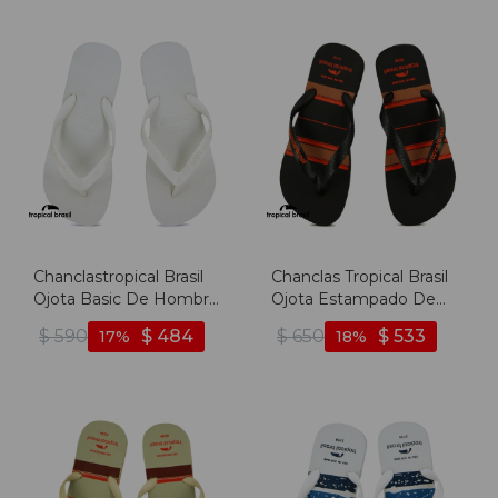
Chanclastropical Brasil
Chanclas Tropical Brasil
Ojota Basic De Hombre
Ojota Estampado De
- Blanco - Blanco
Hombre - Negro -
$
590
$
484
$
650
$
533
17
18
Negro