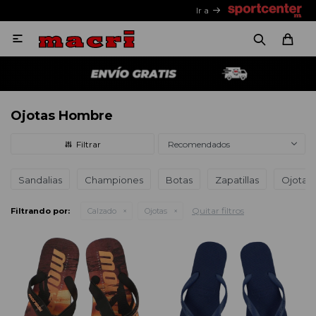
Ir a

Ojotas Hombre
Recomendados
Sandalias
Championes
Botas
Zapatillas
Ojotas
Quitar filtros
Filtrando por:
Calzado
Ojotas