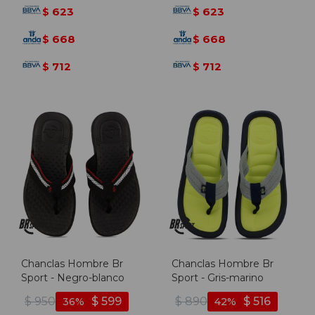
623
623
$
$
668
668
$
$
712
712
$
$
Chanclas Hombre Br
Chanclas Hombre Br
Sport - Negro-blanco
Sport - Gris-marino
$
950
$
599
$
890
$
516
36
42