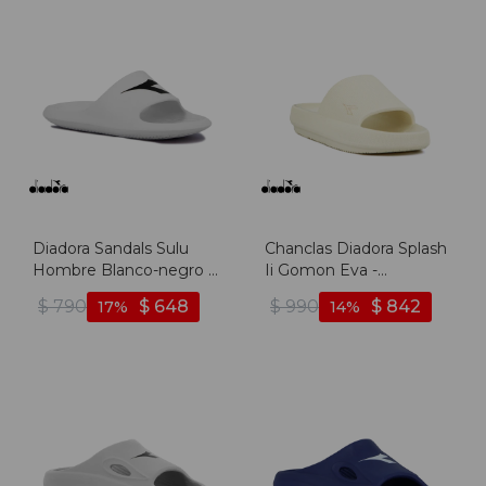
Diadora Sandals Sulu
Chanclas Diadora Splash
Hombre Blanco-negro -
Ii Gomon Eva -
Blanco-negro
Blanco/blanco - Blanco-
$
790
$
648
$
990
$
842
17
14
blanco