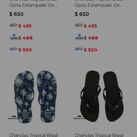
Ojota Estampado De
Ojota Estampado De
Unisex - Verde Militar -
Unisex - Marino Claro -
$
650
$
650
Verde Militar
Marino Claro
455
455
$
$
488
488
$
$
520
520
$
$
Chanclas Tropical Brasil
Chanclas Tropical Brasil