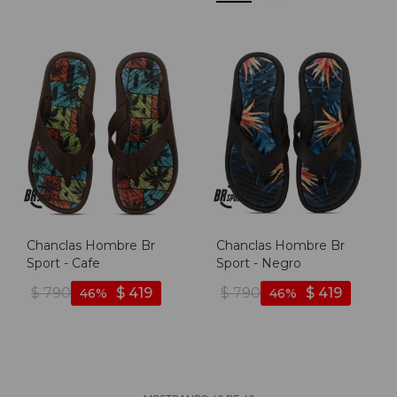
Chanclas Hombre Br
Chanclas Hombre Br
Sport - Cafe
Sport - Negro
$
790
$
419
$
790
$
419
46
46