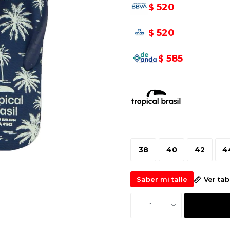
520
$
520
$
585
$
38
40
42
4
Saber mi talle
Ver ta
1