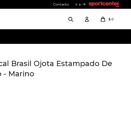
Contacto
Ir a
$
0
cal Brasil Ojota Estampado De
o - Marino