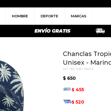
HOMBRE
DEPORTE
MARCAS
Chanclas Tropi
Unisex - Marin
TB2.3264-156343
$
650
455
$
520
$