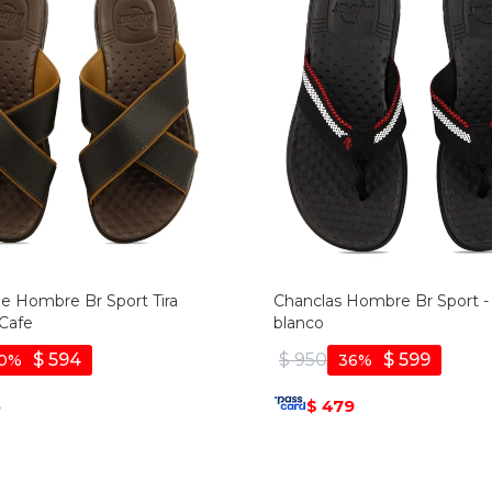
De Hombre Br Sport Tira
Chanclas Hombre Br Sport -
 Cafe
blanco
$
594
$
950
$
599
0
36
5
479
$