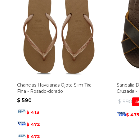
Chanclas Havaianas Ojota Slim Tira
Sandalia 
Fina - Rosado-dorado
Cruzada -
$
590
$
990
4
413
$
47
$
472
$
472
$