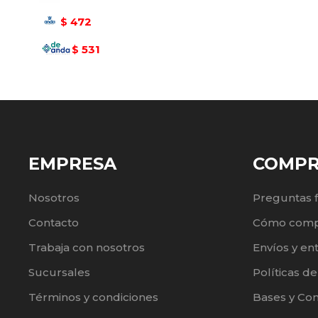
472
$
531
$
EMPRESA
COMP
Nosotros
Preguntas 
Contacto
Cómo comp
Trabaja con nosotros
Envíos y en
Sucursales
Políticas d
Términos y condiciones
Bases y Co