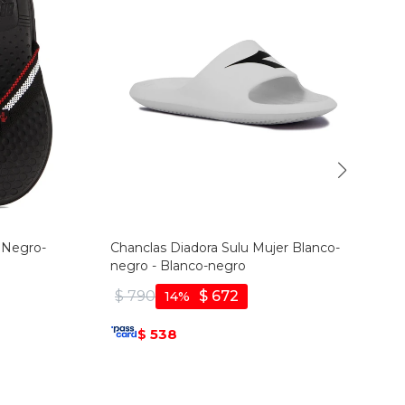
 Negro-
Chanclas Diadora Sulu Mujer Blanco-
negro - Blanco-negro
$
790
$
672
14
538
$