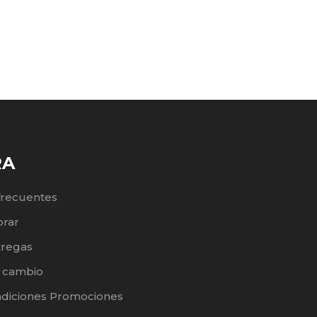
RA
frecuentes
rar
tregas
e cambio
ndiciones Promociones