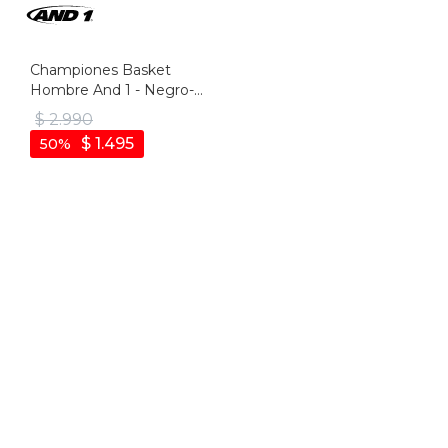
Championes Basket
Hombre And 1 - Negro-
camuflado
$
2.990
$
1.495
50