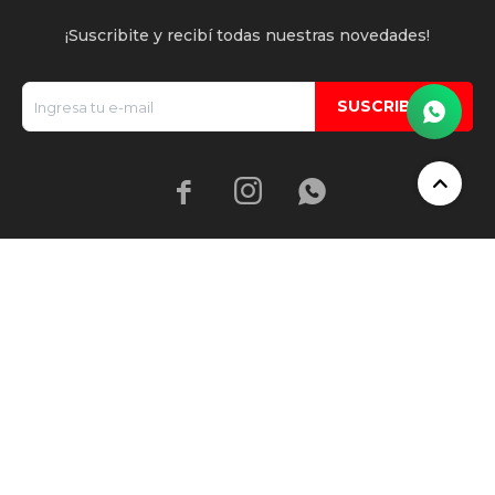
¡Suscribite y recibí todas nuestras novedades!
SUSCRIBIRME


