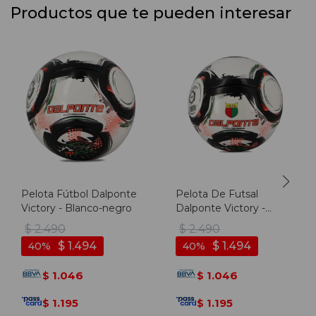
Productos que te pueden interesar
Pelota Fútbol Dalponte
Pelota De Futsal
Victory - Blanco-negro
Dalponte Victory -
Blanco-negro
$
2.490
$
2.490
$
1.494
$
1.494
40
40
1.046
1.046
$
$
1.195
1.195
$
$