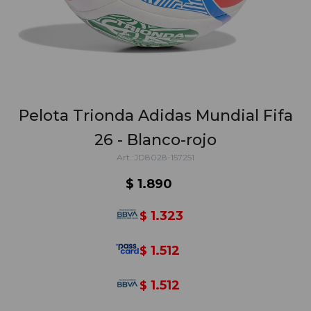
Pelota Trionda Adidas Mundial Fifa
26 - Blanco-rojo
JD8028-157251
$
1.890
1.323
$
1.512
$
1.512
$