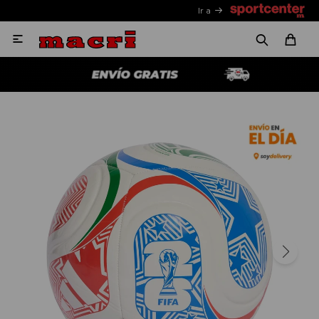
Ir a
