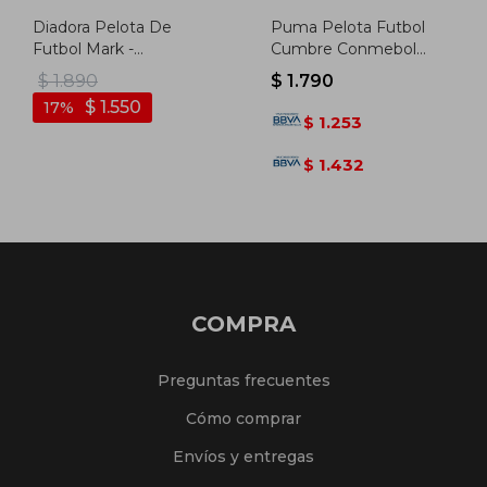
Diadora Pelota De
Puma Pelota Futbol
Futbol Mark -
Cumbre Conmebol
Blanco/multicolor -
Libert.ball - Blanco-
$
1.890
$
1.790
Blanco-multicolor
multicolor
$
1.550
17
1.253
$
1.432
$
COMPRA
Preguntas frecuentes
Cómo comprar
Envíos y entregas