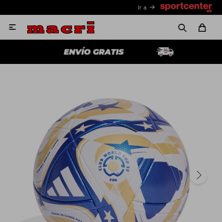
Ir a
