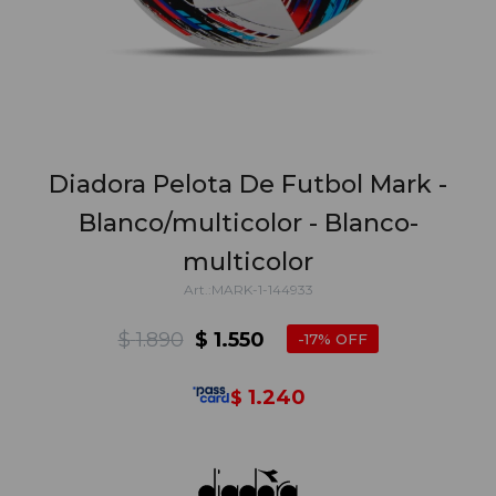
Diadora Pelota De Futbol Mark -
Blanco/multicolor - Blanco-
multicolor
MARK-1-144933
$
1.890
$
1.550
17
1.240
$