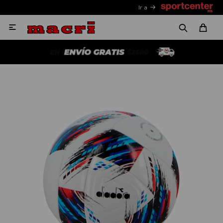
Ir a
