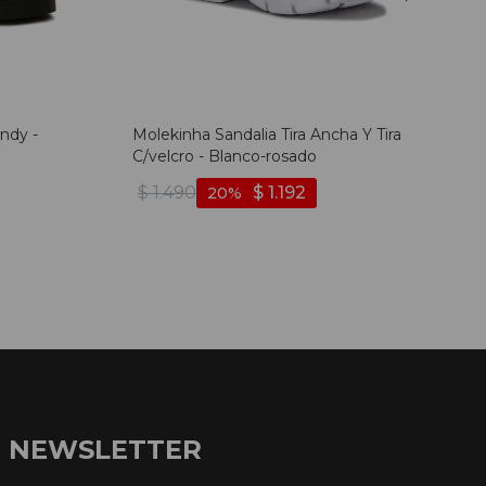
ndy -
Molekinha Sandalia Tira Ancha Y Tira
C/velcro - Blanco-rosado
$
1.490
$
1.192
20
NEWSLETTER