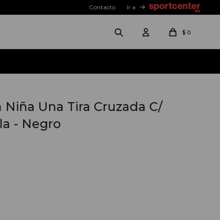
Contacto
Ir a
$
0
 Niña Una Tira Cruzada C/
la - Negro