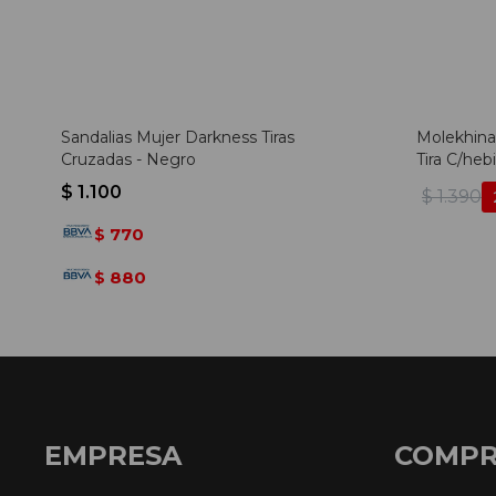
Sandalias Mujer Darkness Tiras
Molekhina
Cruzadas - Negro
Tira C/hebi
$
1.100
$
1.390
770
$
880
$
EMPRESA
COMP