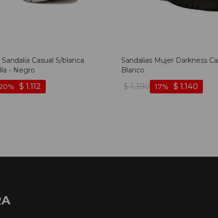
 Sandalia Casual S/blanca
Sandalias Mujer Darkness Ca
lla - Negro
Blanco
$
1.112
$
1.390
$
1.140
20
17
RA