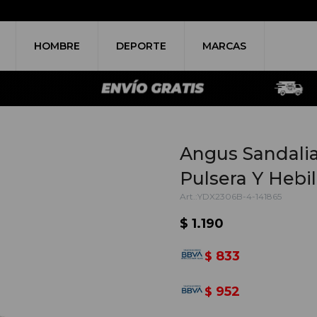
HOMBRE
DEPORTE
MARCAS
Angus Sandalia
Pulsera Y Hebil
YDX2306B-4-141865
$
1.190
833
$
952
$