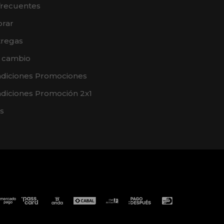
frecuentes
rar
tregas
e cambio
ndiciones Promociones
diciones Promoción 2x1
s