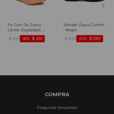
Pe Com Pe Zueco
Wonder Zueco Confort
C/color Degradado -
- Negro
Rosado-amarillo Fluo
$
550
$
451
$
890
$
590
18
33
COMPRA
Preguntas frecuentes