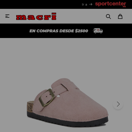
Ir a
