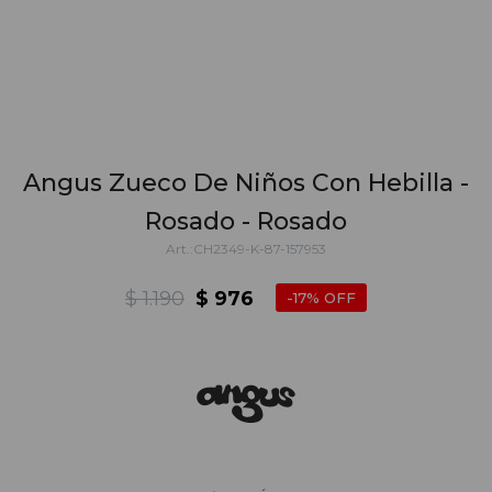
Angus Zueco De Niños Con Hebilla -
Rosado - Rosado
CH2349-K-87-157953
$
1.190
$
976
17