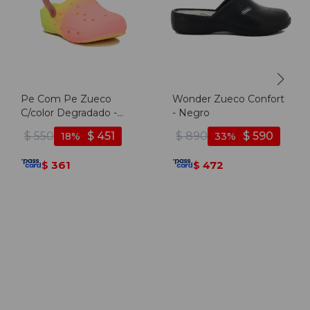
Pe Com Pe Zueco
Wonder Zueco Confort
C/color Degradado -
- Negro
Rosado-amarillo Fluo
$
550
$
451
$
890
$
590
18
33
361
472
$
$