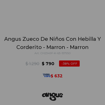
Angus Zueco De Niños Con Hebilla Y
Corderito - Marron - Marron
CH2349F-K-63-157950
$
1.290
$
790
38
632
$