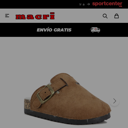
Ir a
