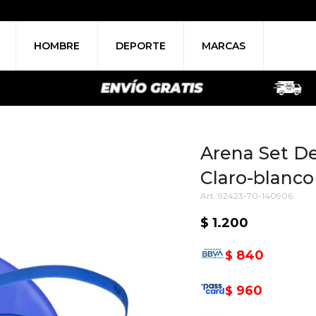
HOMBRE
DEPORTE
MARCAS
Arena Set De
Claro-blanco
92423-70-140906
$
1.200
840
$
960
$