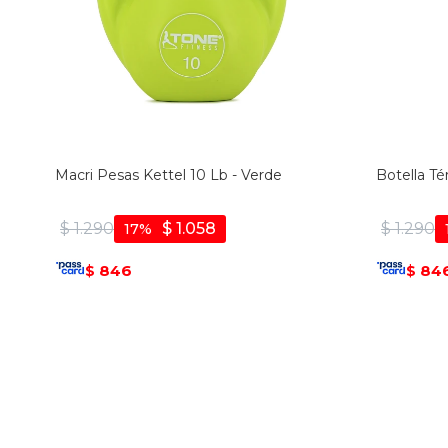
Macri Pesas Kettel 10 Lb - Verde
Botella Té
$
1.290
$
1.058
$
1.290
17
846
84
$
$