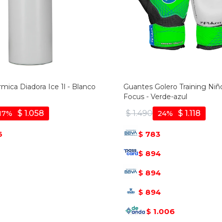
rmica Diadora Ice 1l - Blanco
Guantes Golero Training Niñ
Focus - Verde-azul
$
1.058
$
1.490
$
1.118
17
24
6
783
$
894
$
894
$
894
$
1.006
$