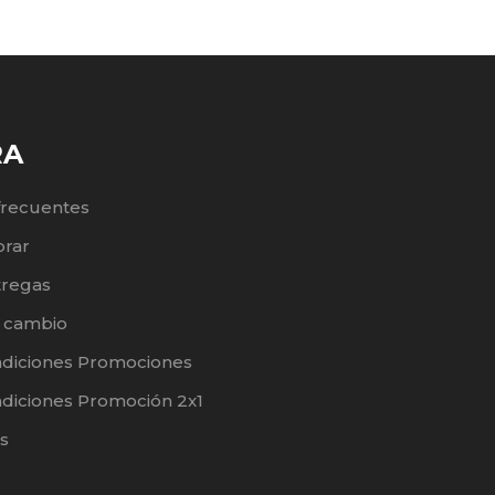
RA
frecuentes
rar
tregas
e cambio
ndiciones Promociones
diciones Promoción 2x1
s