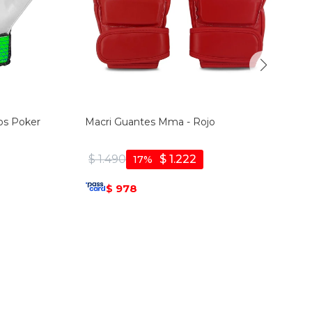
os Poker
Macri Guantes Mma - Rojo
$
1.490
$
1.222
17
978
$