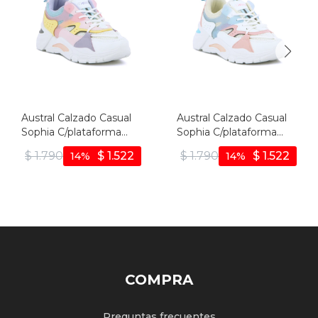
Austral Calzado Casual
Austral Calzado Casual
Sophia C/plataforma
Sophia C/plataforma
Acordonado - Rojo-
Acordonado - Azul-rojo -
$
1.790
$
1.522
$
1.790
$
1.522
14
14
violeta - Rojo-violeta
Azul-rojo
COMPRA
Preguntas frecuentes