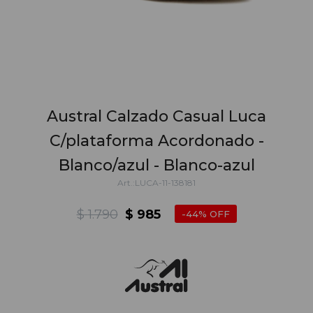
Austral Calzado Casual Luca
C/plataforma Acordonado -
Blanco/azul - Blanco-azul
LUCA-11-138181
$
1.790
$
985
44