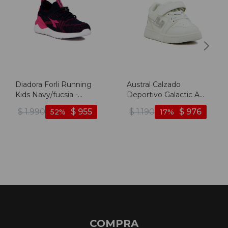
Diadora Forli Running
Austral Calzado
Kids Navy/fucsia -
Deportivo Galactic A
Marino-fucsia
Niño/a Acordonado Con
$
1.990
$
955
$
1.190
$
976
52
17
Velcro - Blanco-plata
COMPRA