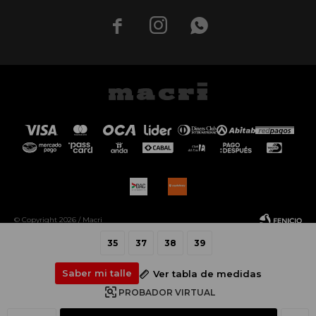



© Copyright 2026 / Macri
35
37
38
39
Saber mi talle
Ver tabla de medidas
PROBADOR VIRTUAL
Fenicio