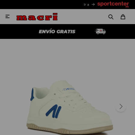
Ir a
