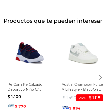
Productos que te pueden interesar
Pe Com Pe Calzado
Austral Champion Force
Deportivo Niño C/
A Lifestyle - Blaco/plata
Elastico - Marino -
- Blanco-plata
$
1.100
$
1.490
$
1.118
24
Marino
770
$
894
$