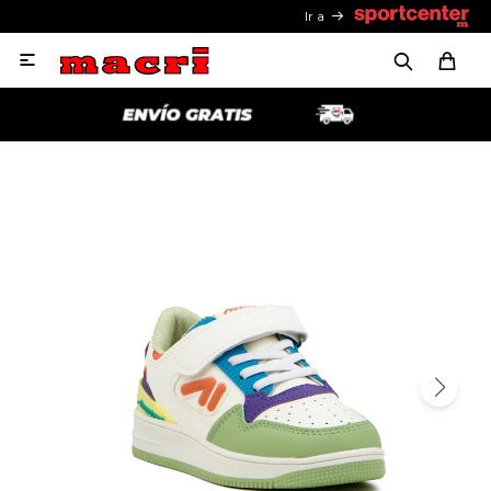
Ir a
