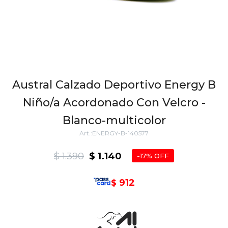
Austral Calzado Deportivo Energy B
Niño/a Acordonado Con Velcro -
Blanco-multicolor
ENERGY-B-140577
$
1.390
$
1.140
17
912
$