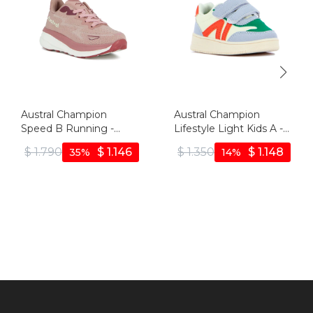
Austral Champion
Austral Champion
Speed B Running -
Lifestyle Light Kids A -
Rosado/blanco -
Blanco/naranja - Blanco-
$
1.790
$
1.146
$
1.350
$
1.148
35
14
Rosado-blanco
naranja