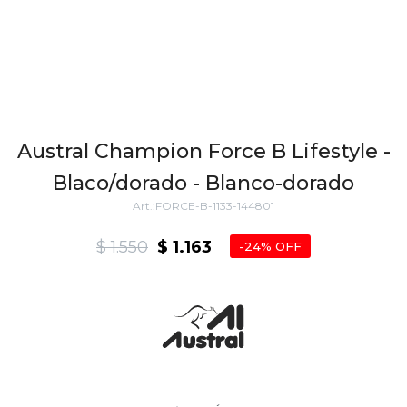
Austral Champion Force B Lifestyle -
Blaco/dorado - Blanco-dorado
FORCE-B-1133-144801
$
1.550
$
1.163
24