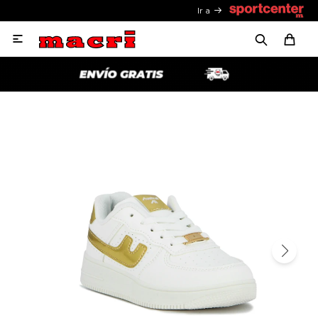
Ir a
