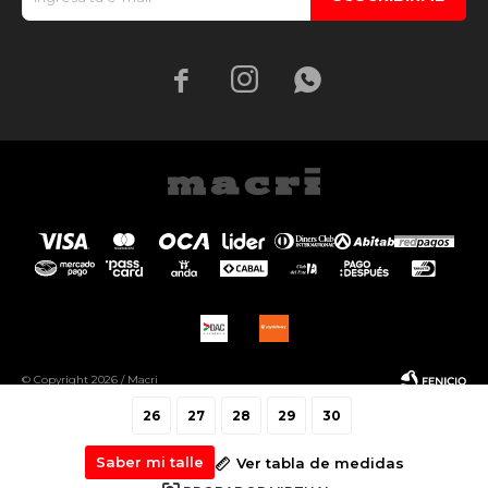



© Copyright 2026 / Macri
26
27
28
29
30
Saber mi talle
Ver tabla de medidas