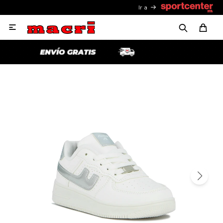
Ir a
