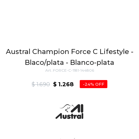
Austral Champion Force C Lifestyle -
Blaco/plata - Blanco-plata
FORCE-C-1181-144806
$
1.690
$
1.268
24