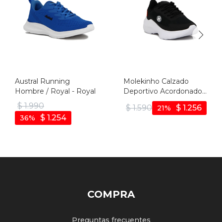
Austral Running
Molekinho Calzado
Hombre / Royal - Royal
Deportivo Acordonado
Negro - Negro
$
1.990
$
1.590
$
1.256
21
$
1.254
36
COMPRA
Preguntas frecuentes