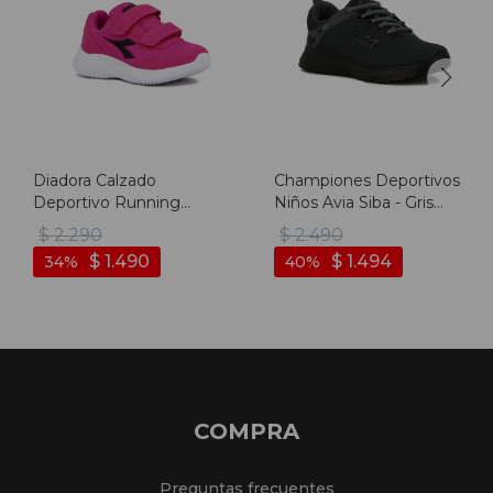
Diadora Calzado
Championes Deportivos
Deportivo Running
Niños Avia Siba - Gris
Robin 3 - Jr - Fucsia-
Oscuro-negro
$
2.290
$
2.490
blanco
$
1.490
$
1.494
34
40
COMPRA
Preguntas frecuentes