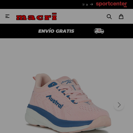
Ir a
