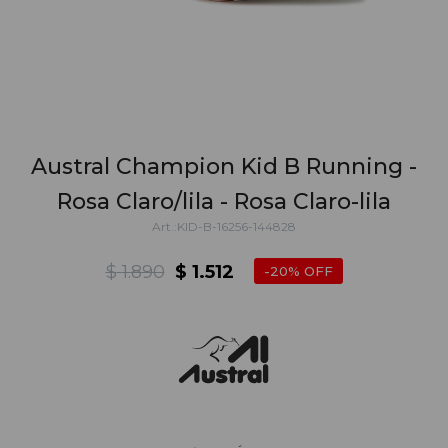
Austral Champion Kid B Running -
Rosa Claro/lila - Rosa Claro-lila
KID-B-16256-144828
$
1.890
$
1.512
20