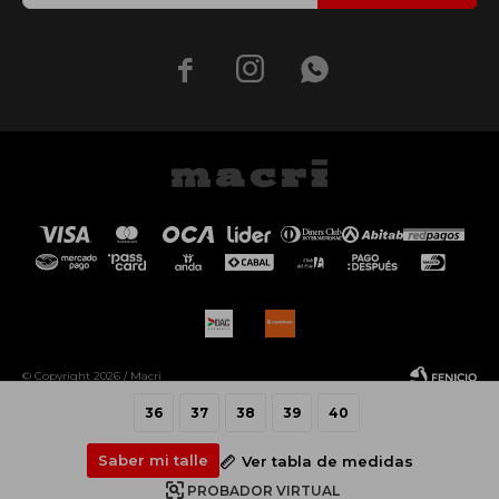



© Copyright 2026 / Macri
36
37
38
39
40
Saber mi talle
Ver tabla de medidas
PROBADOR VIRTUAL