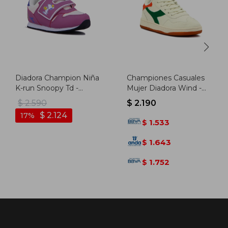
Diadora Champion Niña
Championes Casuales
K-run Snoopy Td -
Mujer Diadora Wind -
Rosado
Beige-verde
$
2.590
$
2.190
$
2.124
17
1.533
$
1.643
$
1.752
$