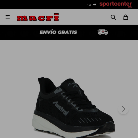
Ir a
