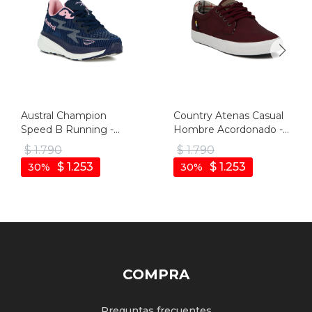
Austral Champion
Country Atenas Casual
Speed B Running -
Hombre Acordonado -
Azul/rosado - Azul-
Bordo - Bordo
$
1.790
$
1.790
rosado
$
1.253
$
1.253
30
30
COMPRA
Preguntas frecuentes