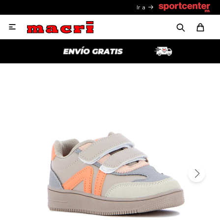
Ir a
