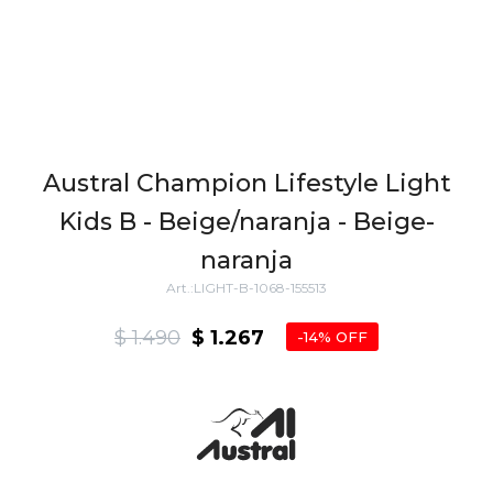
Austral Champion Lifestyle Light
Kids B - Beige/naranja - Beige-
naranja
LIGHT-B-1068-155513
$
1.490
$
1.267
14