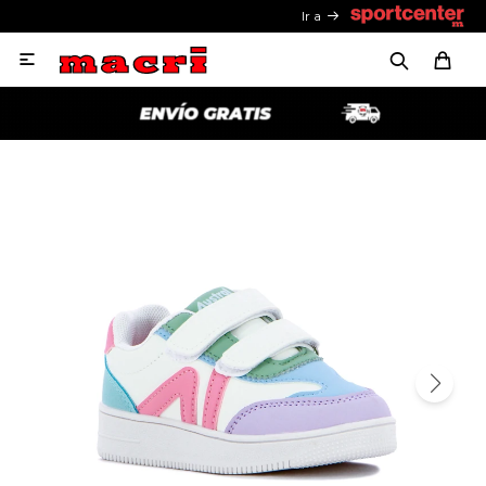
Ir a
