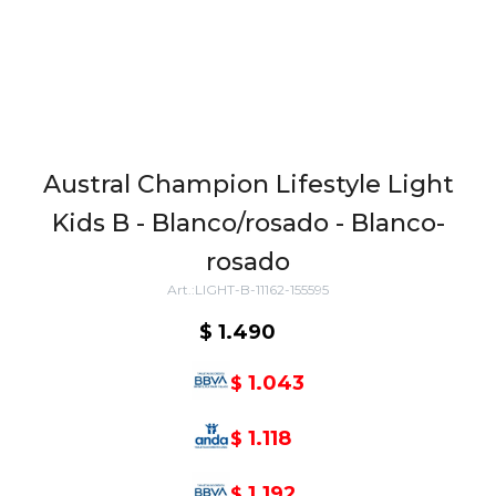
Austral Champion Lifestyle Light
Kids B - Blanco/rosado - Blanco-
rosado
LIGHT-B-11162-155595
$
1.490
1.043
$
1.118
$
1.192
$