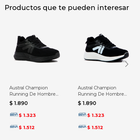
Productos que te pueden interesar
Austral Champion
Austral Champion
Running De Hombre
Running De Hombre
Barcelona -
Barcelona -
$
1.890
$
1.890
Negro/negro - Negro-
Negro/blanco - Negro-
negro
blanco
1.323
1.323
$
$
1.512
1.512
$
$