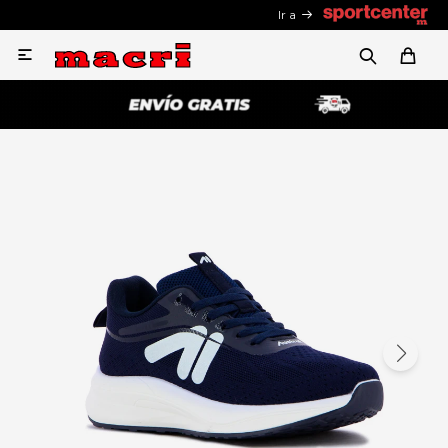
Ir a
