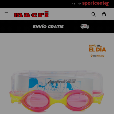
Ir a
