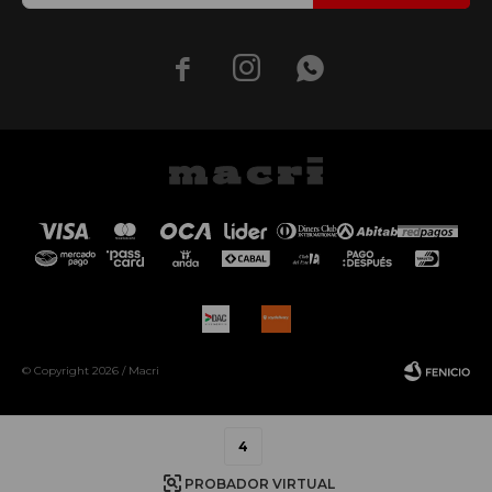



© Copyright 2026 / Macri
4
PROBADOR VIRTUAL