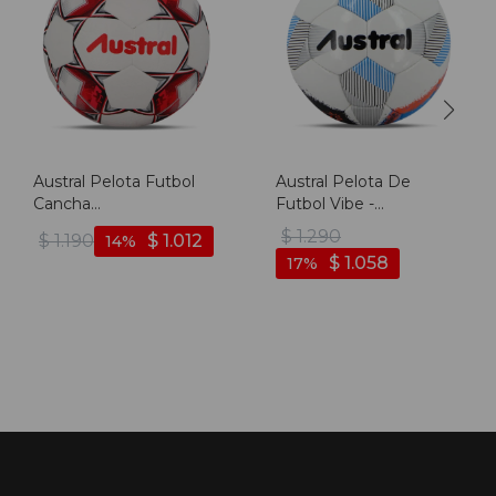
Austral Pelota Futbol
Austral Pelota De
Cancha
Futbol Vibe -
Blanco/rojo/negro -
Blanco/multicolor -
$
1.290
$
1.190
$
1.012
14
Blanco-rojo
Blanco-multicolor
$
1.058
17