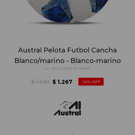
Austral Pelota Futbol Cancha
Blanco/marino - Blanco-marino
BALL.STAR.29-144613
$
1.490
$
1.267
14