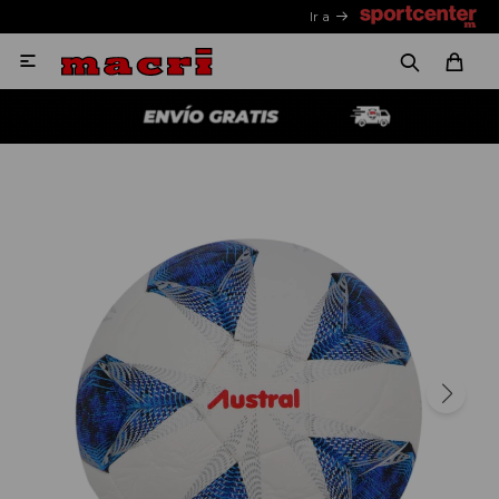
Ir a
