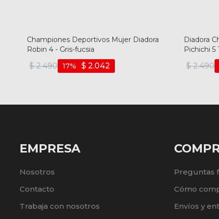
Championes Deportivos Mujer Diadora
Diadora C
Robin 4 - Gris-fucsia
Pichichi 5 
$
2.490
$
2.042
$
2.490
17
EMPRESA
COMP
Nosotros
Preguntas 
Contacto
Cómo comp
Trabaja con nosotros
Envíos y en