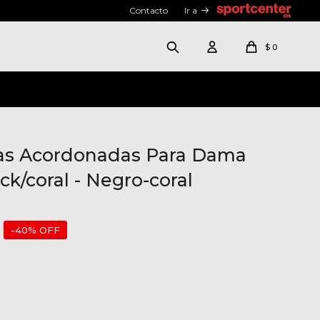
Contacto
Ir a
$
0
llas Acordonadas Para Dama
ck/coral - Negro-coral
40