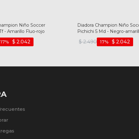
hampion Niño Soccer
Diadora Champion Niño Soc
Tf - Amarillo Fluo-rojo
Pichichi 5 Md - Negro-amaril
$
2.042
$
2.490
$
2.042
17
17
RA
frecuentes
rar
tregas