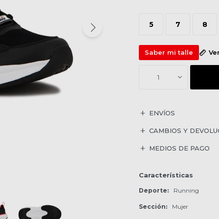
5
7
8
Saber mi talle
Ve
1
ENVÍOS
CAMBIOS Y DEVOLU
MEDIOS DE PAGO
Características
Deporte
Running
Sección
Mujer