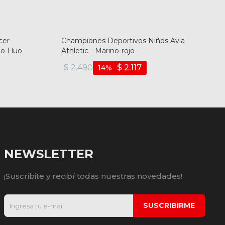
cer
Championes Deportivos Niños Avia
lo Fluo
Athletic - Marino-rojo
$
2.490
$
2.117
14
NEWSLETTER
¡Suscribite y recibí todas nuestras novedades!
SUSCRIBIRME