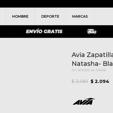
HOMBRE
DEPORTE
MARCAS
Avia Zapati
Natasha- Bla
500509-2A-126018
$
3.490
$
2.094