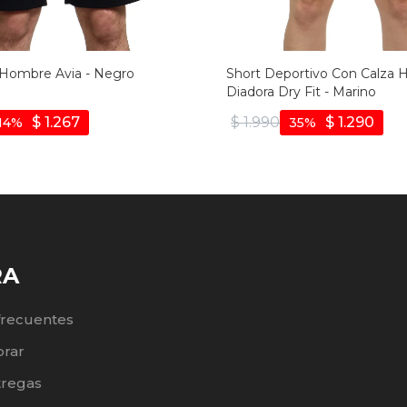
Hombre Avia - Negro
Short Deportivo Con Calza
Diadora Dry Fit - Marino
$
1.267
$
1.990
$
1.290
14
35
RA
frecuentes
rar
tregas