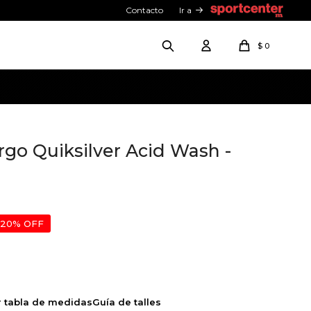
Contacto
Ir a
$
0
go Quiksilver Acid Wash -
20
r tabla de medidas
Guía de talles