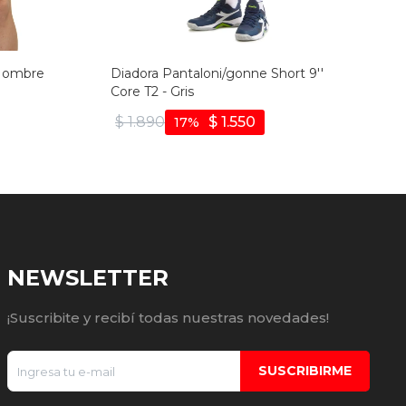
 Hombre
Diadora Pantaloni/gonne Short 9''
Core T2 - Gris
$
1.890
$
1.550
17
NEWSLETTER
¡Suscribite y recibí todas nuestras novedades!
SUSCRIBIRME