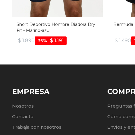
Short Deportivo Hombre Diadora Dry
Bermuda 
Fit - Marino-azul
$
1.890
$
1.191
$
1.490
36
EMPRESA
COMP
Nosotros
Preguntas 
Contacto
Cómo comp
Trabaja con nosotros
Envíos y en