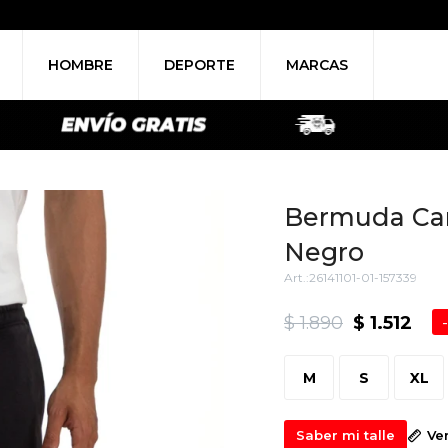
HOMBRE
DEPORTE
MARCAS
Bermuda Car
Negro
26141101-01-157339
$
1.890
$
1.512
M
S
XL
Saber mi talle
Ve