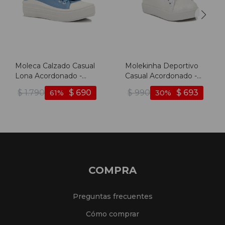
Moleca Calzado Casual
Molekinha Deportivo
Lona Acordonado -
Casual Acordonado -
Jean-blanco
Blanco
$
1.790
$
690
$
990
$
693
61
30
COMPRA
Preguntas frecuentes
Cómo comprar