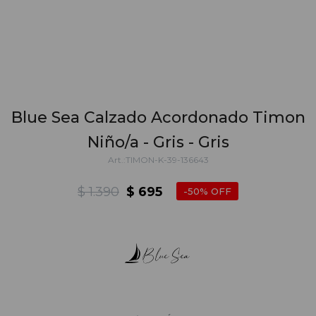
Blue Sea Calzado Acordonado Timon
Niño/a - Gris - Gris
TIMON-K-39-136643
$
1.390
$
695
50