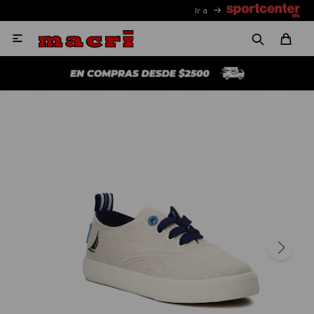
Ir a
