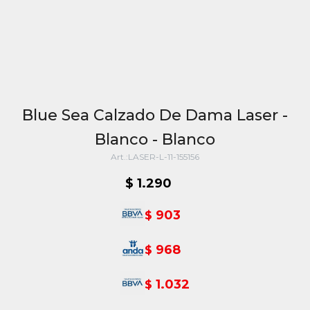
Blue Sea Calzado De Dama Laser -
Blanco - Blanco
LASER-L-11-155156
$
1.290
903
$
968
$
1.032
$