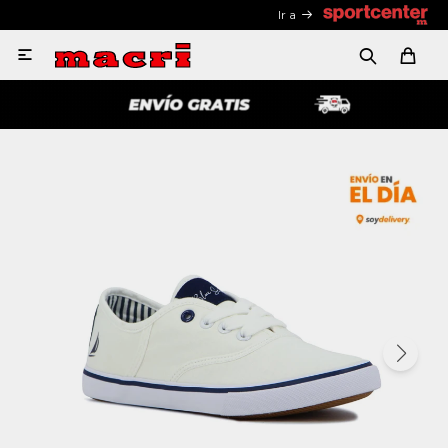
Ir a
