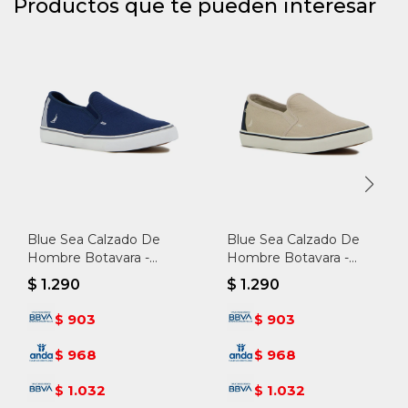
Productos que te pueden interesar
Blue Sea Calzado De
Blue Sea Calzado De
Hombre Botavara -
Hombre Botavara -
Marino - Marino
Beige - Beige
$
1.290
$
1.290
903
903
$
$
968
968
$
$
1.032
1.032
$
$