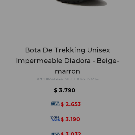
Bota De Trekking Unisex
Impermeable Diadora - Beige-
marron
HIMALAYA-MID-T-1063-139294
$
3.790
2.653
$
3.190
$
3.032
$