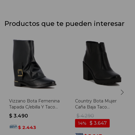
Productos que te pueden interesar
Vizzano Bota Femenina
Country Bota Mujer
Tapada C/ebilla Y Taco
Caña Baja Taco
Medio - Negro
Cuadrado - Negro
$
3.490
$
4.290
$
3.647
14
2.443
$