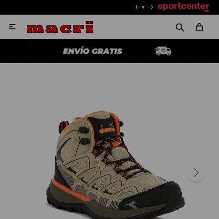
Ir a
