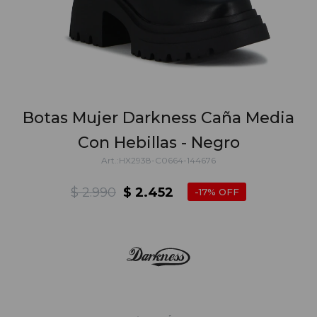
Botas Mujer Darkness Caña Media
Con Hebillas - Negro
HX2938-C0664-144676
$
2.990
$
2.452
17