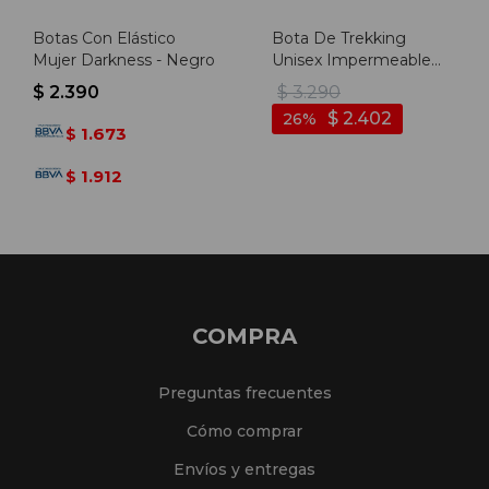
Botas Con Elástico
Bota De Trekking
Mujer Darkness - Negro
Unisex Impermeable
Diadora - Verde-negro
$
2.390
$
3.290
$
2.402
26
1.673
$
1.912
$
COMPRA
Preguntas frecuentes
Cómo comprar
Envíos y entregas