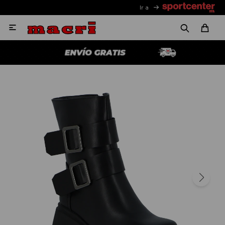
Ir a
