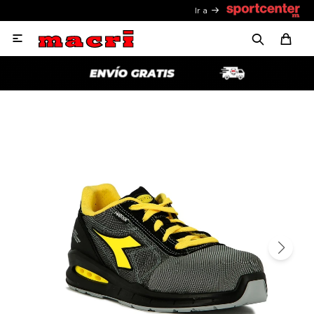
Ir a
