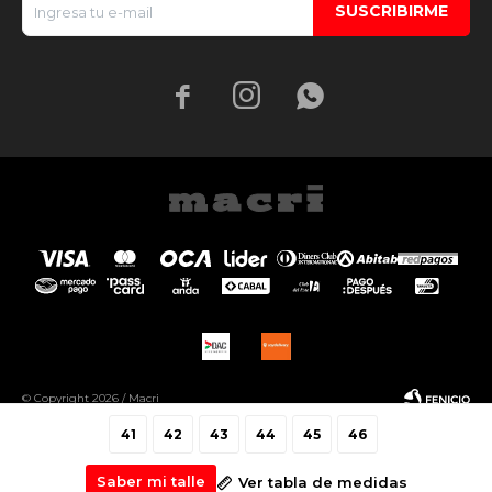
SUSCRIBIRME



© Copyright 2026 / Macri
41
42
43
44
45
46
Saber mi talle
Ver tabla de medidas