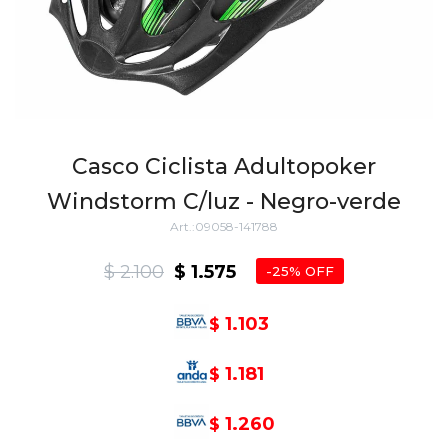
Casco Ciclista Adultopoker
Windstorm C/luz - Negro-verde
09058-141788
$
2.100
$
1.575
25
1.103
$
1.181
$
1.260
$