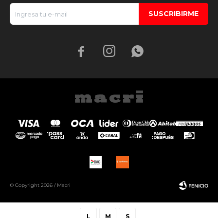
SUSCRIBIRME



© Copyright 2026 / Macri
L
M
S