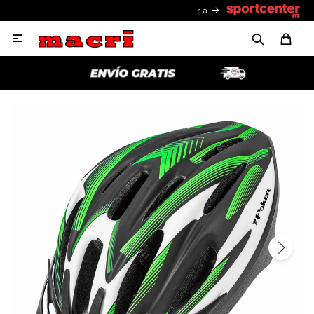
Ir a
