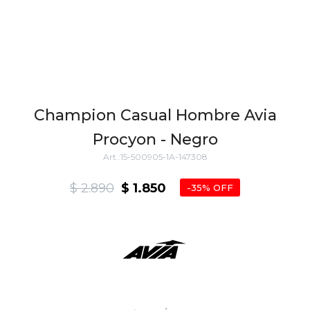
Champion Casual Hombre Avia
Procyon - Negro
15-500905-1A-147308
$
2.890
$
1.850
35