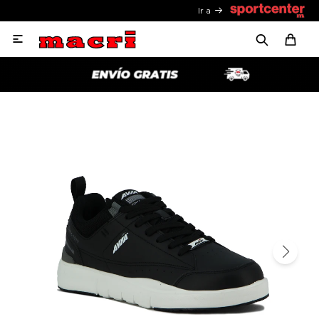
Ir a
