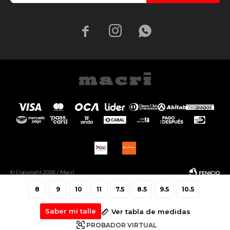



© Copyright 2026 / Macri
8
9
10
11
7.5
8.5
9.5
10.5
Saber mi talle
Ver tabla de medidas
PROBADOR VIRTUAL