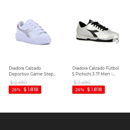
Diadora Calzado
Diadora Calzado Fútbol
Deportivo Game Step
5 Pichichi 3 Tf Men -
Metal Ps - Blanco-fucsia
Plata-negro
$
2.490
$
2.490
$
1.818
$
1.818
26
26