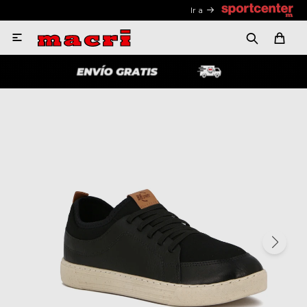
Ir a
