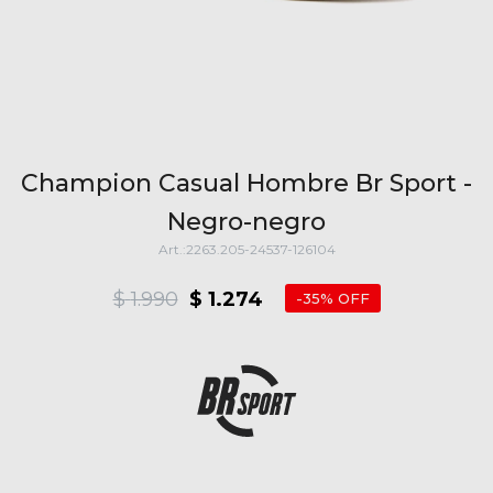
Champion Casual Hombre Br Sport -
Negro-negro
2263.205-24537-126104
$
1.990
$
1.274
35