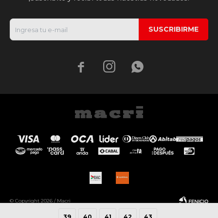
SUSCRIBIRME



© Copyright 2026 / Macri
39
40
41
42
43