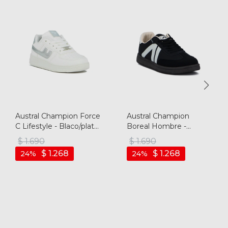
Austral Champion Force
Austral Champion
C Lifestyle - Blaco/plata
Boreal Hombre -
- Blanco-plata
Negro/beige - Negro-
$
1.690
$
1.690
beige
$
1.268
$
1.268
24
24